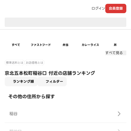
ログイン
会員登録
現在のお届け先：
すべて
ファストフード
弁当
カレーライス
丼
すべて見る
標準送料とは
お店価格とは
京北五本松町稲谷口 付近の店舗ランキング
適用なし
ランキング順
フィルター
その他の住所から探す
稲谷