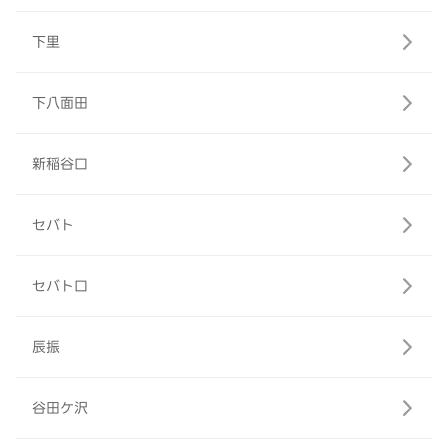
下里
下八面田
新稲谷口
セバト
セバト口
辰振
谷田ケ沢