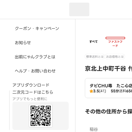
現在のお届け先：
クーポン・キャンペーン
すべて
ファストフ
お知らせ
ード
出前にゃんクラブとは
標準送料とは
お店価格とは
京北上中町千谷 
ヘルプ・お問い合わせ
アプリダウンロード
タピCHU毒 たこ心
3.5
(41)
55分
送料
65
二次元コードはこちら
アプリでもっと便利に
その他の住所から
稲谷