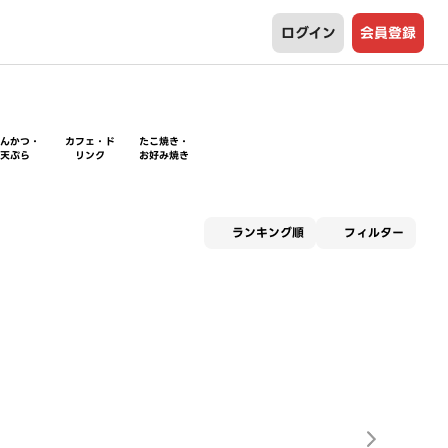
ログイン
会員登録
とんかつ・
カフェ・ド
たこ焼き・
天ぷら
リンク
お好み焼き
適用な
ランキング順
フィルター