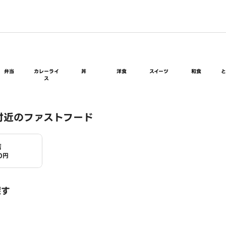
弁当
カレーライ
丼
洋食
スイーツ
和食
ス
付近のファストフード
店
0円
探す