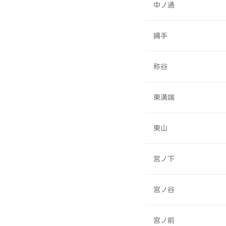
中ノ通
縄手
称谷
東溝端
東山
宮ノ下
宮ノ谷
宮ノ前