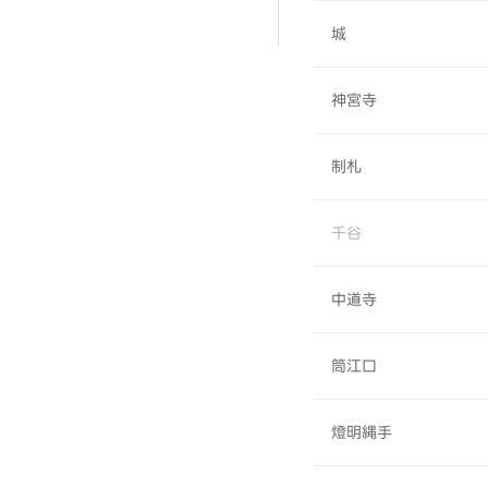
城
神宮寺
制札
千谷
中道寺
筒江口
燈明縄手