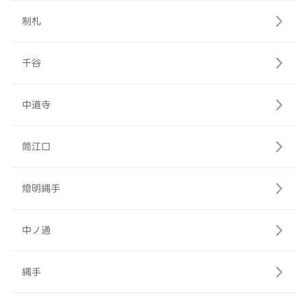
制札
千谷
中道寺
筒江口
燈明縄手
中ノ通
縄手