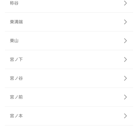
称谷
東溝端
東山
宮ノ下
宮ノ谷
宮ノ前
宮ノ本