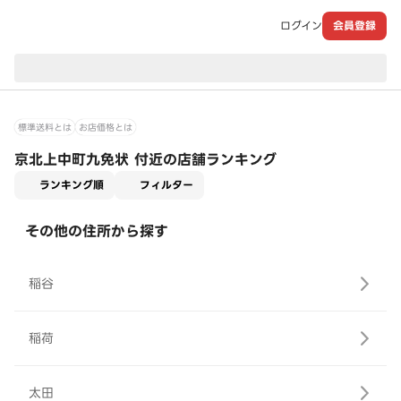
ログイン
会員登録
現在のお届け先：
標準送料とは
お店価格とは
京北上中町九免状 付近の店舗ランキング
適用なし
ランキング順
フィルター
その他の住所から探す
稲谷
稲荷
太田