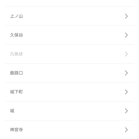
上ノ山
久保谷
九免状
鹿路口
城下町
城
神宮寺