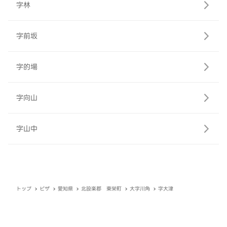
字林
字前坂
字的場
字向山
字山中
トップ
ピザ
愛知県
北設楽郡 東栄町
大字川角
字大津