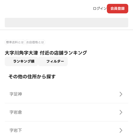
ログイン
会員登録
現在のお届け先：
標準送料とは
お店価格とは
大字川角字大津 付近の店舗ランキング
適用なし
ランキング順
フィルター
その他の住所から探す
字足神
字岩倉
字岩下