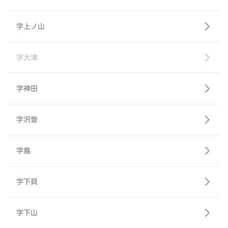
字上ノ山
字大津
字神田
字沢登
字島
字下貝
字下山