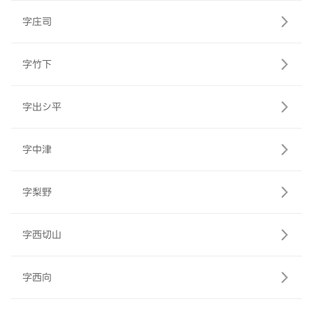
字庄司
字竹下
字出シ平
字中津
字梨野
字西切山
字西向