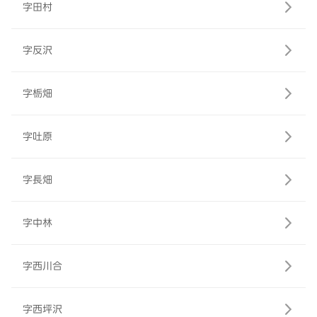
字田村
字反沢
字栃畑
字吐原
字長畑
字中林
字西川合
字西坪沢