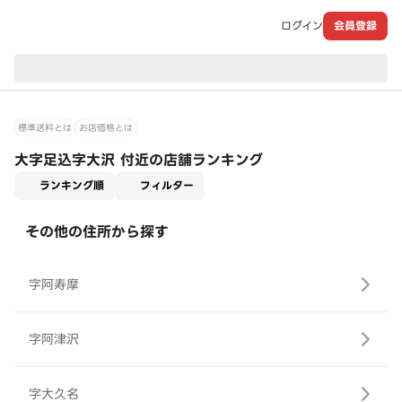
ログイン
会員登録
現在のお届け先：
標準送料とは
お店価格とは
大字足込字大沢 付近の店舗ランキング
適用なし
ランキング順
フィルター
その他の住所から探す
字阿寿摩
字阿津沢
字大久名