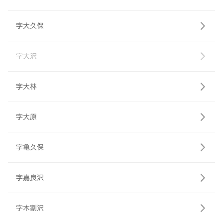
字大久保
字大沢
字大林
字大原
字亀久保
字嘉良沢
字木割沢