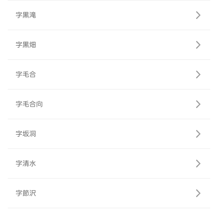
字黒滝
字黒畑
字毛合
字毛合向
字坂洞
字清水
字節沢