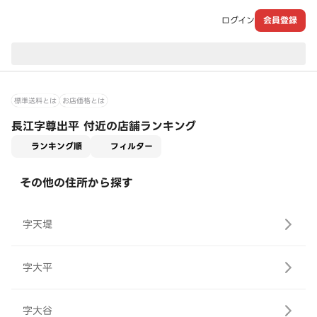
ログイン
会員登録
現在のお届け先：
標準送料とは
お店価格とは
長江字尊出平 付近の店舗ランキング
適用なし
ランキング順
フィルター
その他の住所から探す
字天堤
字大平
字大谷