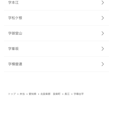
字本江
字松ケ根
字御堂山
字峯坂
字横曽連
トップ
弁当
愛知県
北設楽郡 設楽町
長江
字尊出平