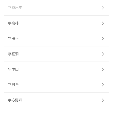
字尊出平
字高柿
字田平
字栩洞
字中山
字日掛
字方野沢