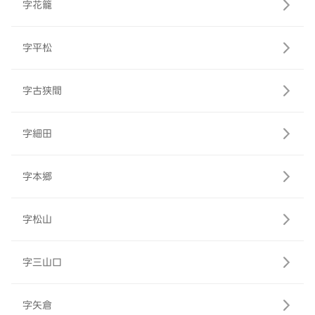
字花籠
字平松
字古狭間
字細田
字本郷
字松山
字三山口
字矢倉