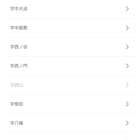
字中大迫
字中屋敷
字西ノ谷
字西ノ門
字西山
字根田
字八幡