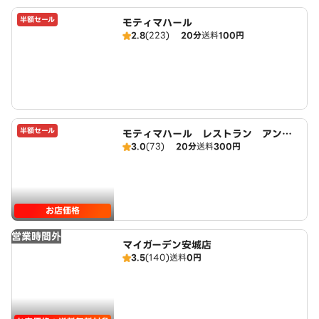
半額セール
モティマハール
2.8
(223)
20分
送料
100円
半額セール
モティマハール レストラン アンド
3.0
(73)
20分
送料
300円
バー
お店価格
営業時間外
マイガーデン安城店
3.5
(140)
送料
0円