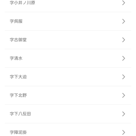
字小井ノ川原
字呉服
字古御堂
字清水
字下大迫
字下北野
字下八反田
字障泥掛