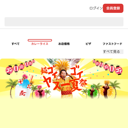
ログイン
会員登録
現在のお届け先：
すべて
カレーライス
お店価格
ピザ
ファストフード
すべて見る
超ゴイゴイヤスー夏祭