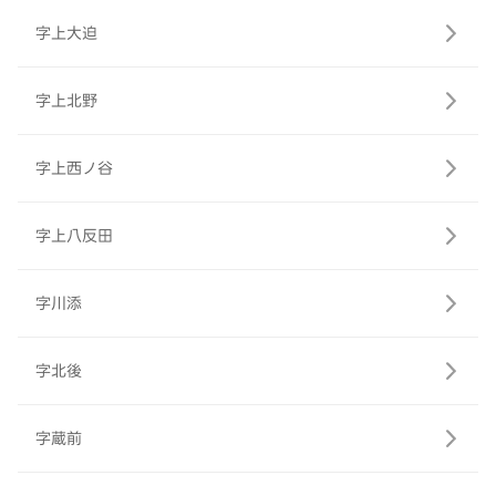
字上大迫
字上北野
字上西ノ谷
字上八反田
字川添
字北後
字蔵前