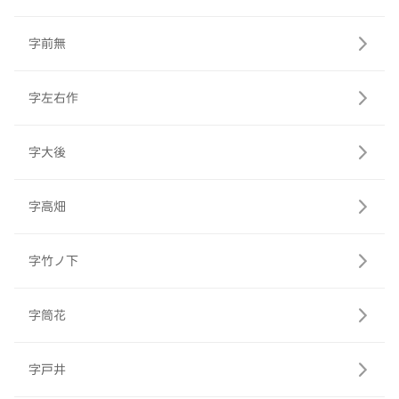
字前無
字左右作
字大後
字高畑
字竹ノ下
字筒花
字戸井