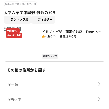
標準送料とは
お店価格とは
大字六栗字中屋敷 付近のピザ
適用なし
ランキング順
フィルター
営業時間外
半額セール
ドミノ・ピザ 蒲郡竹谷店 Domin
クーポンあり
o's
4.1
(84)
名店
送料
0円
新作シェイク
その他の住所から探す
字一色
字梅ノ木