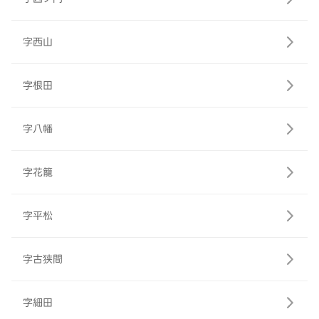
字西山
字根田
字八幡
字花籠
字平松
字古狭間
字細田