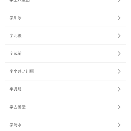
字上八反田
字川添
字北後
字蔵前
字小井ノ川原
字呉服
字古御堂
字清水