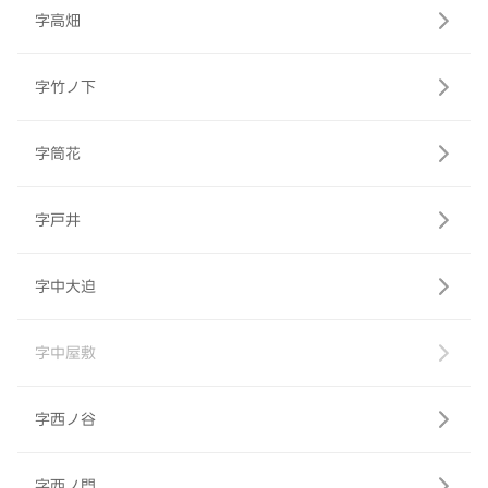
字高畑
字竹ノ下
字筒花
字戸井
字中大迫
字中屋敷
字西ノ谷
字西ノ門