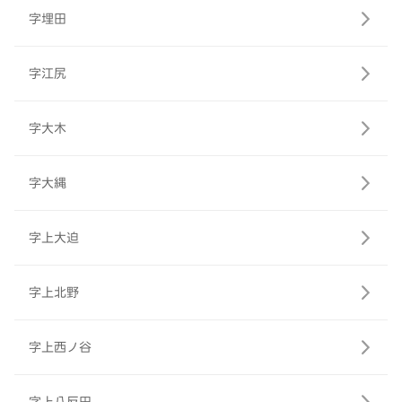
字埋田
字江尻
字大木
字大縄
字上大迫
字上北野
字上西ノ谷