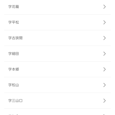
字花籠
字平松
字古狭間
字細田
字本郷
字松山
字三山口