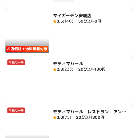
マイガーデン安城店
3.5
(140)
50分
送料
0円
お店価格＋送料無料対象
半額セール
モティマハール
2.8
(223)
20分
送料
100円
半額セール
モティマハール レストラン アンド
3.0
(73)
20分
送料
300円
バー