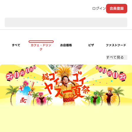
ログイン
会員登録
現在のお届け先：
すべて
カフェ・ドリン
お店価格
ピザ
ファストフード
ク
すべて見る
超ゴイゴイヤスー夏祭