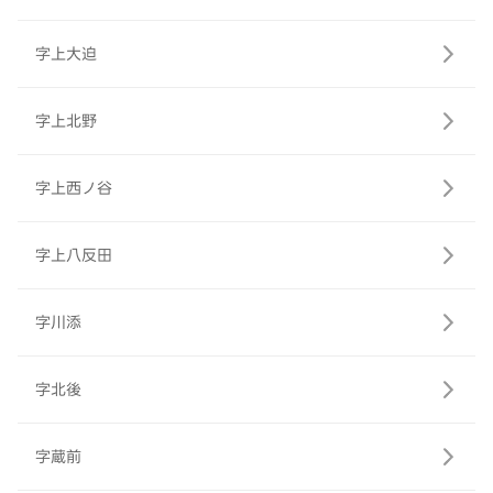
字上大迫
字上北野
字上西ノ谷
字上八反田
字川添
字北後
字蔵前