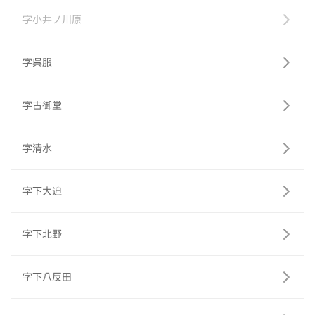
字小井ノ川原
字呉服
字古御堂
字清水
字下大迫
字下北野
字下八反田