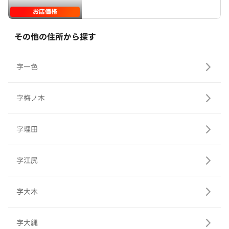
お店価格
その他の住所から探す
字一色
字梅ノ木
字埋田
字江尻
字大木
字大縄