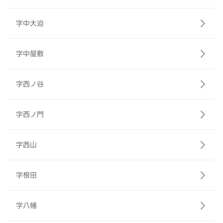
字中大迫
字中屋敷
字西ノ谷
字西ノ門
字西山
字根田
字八幡