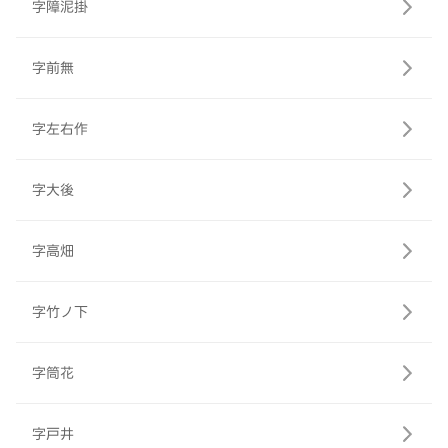
字障泥掛
字前無
字左右作
字大後
字高畑
字竹ノ下
字筒花
字戸井