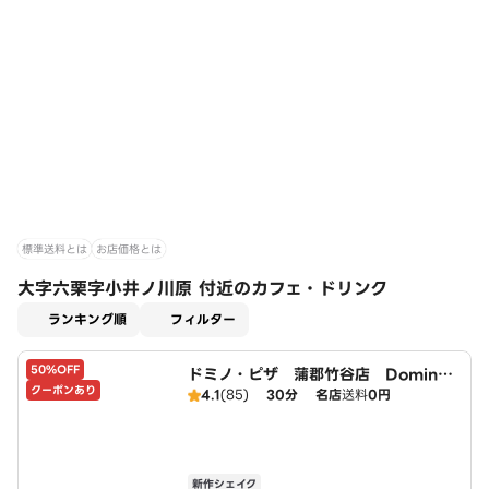
標準送料とは
お店価格とは
大字六栗字小井ノ川原 付近のカフェ・ドリンク
適用なし
ランキング順
フィルター
50%OFF
ドミノ・ピザ 蒲郡竹谷店 Domin
クーポンあり
o's
4.1
(85)
30分
名店
送料
0円
新作シェイク