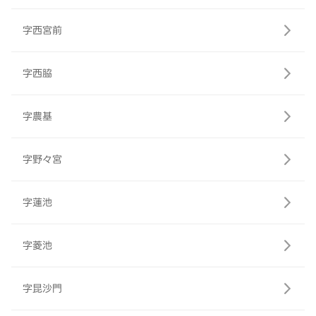
字西宮前
字西脇
字農基
字野々宮
字蓮池
字菱池
字昆沙門