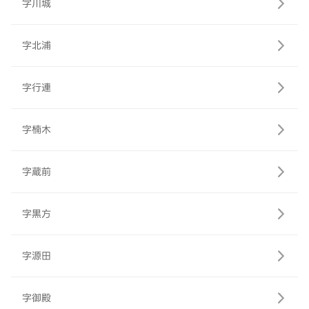
字川城
字北浦
字行連
字楠木
字蔵前
字黒方
字源田
字御殿