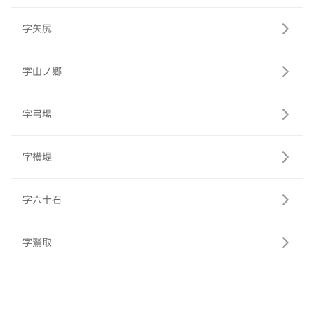
字矢尻
字山ノ郷
字弓場
字横堤
字六十石
字鷲取