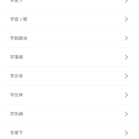
字宮下
字宮ノ根
字銘鍛治
字藻塚
字元寺
字元林
字矢崎
字家下