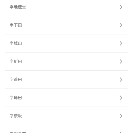
字地蔵堂
字下田
字城山
字新田
字菅田
字角田
字桜坂