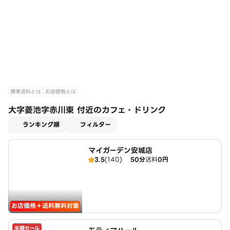
標準送料とは
お店価格とは
大字菱池字赤川東 付近のカフェ・ドリンク
適用なし
ランキング順
フィルター
マイガーデン安城店
3.5
(140)
50分
送料
0円
お店価格＋送料無料対象
半額セール