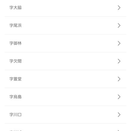
字大脇
字尾浜
字御林
字欠間
字萱堂
字烏島
字川口