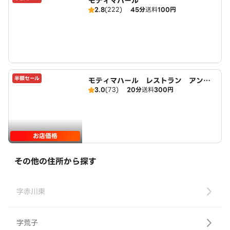
モティマハール
2.8
(222)
45分
送料
100円
半額セール
モティマハール レストラン アンド
3.0
(73)
20分
送料
300円
バー
お店価格
その他の住所から探す
字赤川東
字荒子