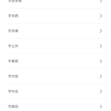
字田多美
字寺西
字寺東
字土井
字東部
字内宮
字中吉
字錦田