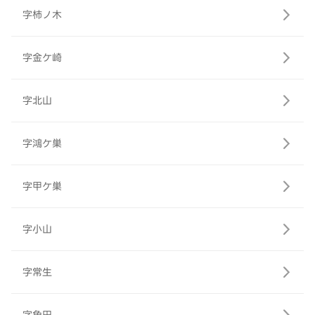
字柿ノ木
字金ケ崎
字北山
字鴻ケ巣
字甲ケ巣
字小山
字常生