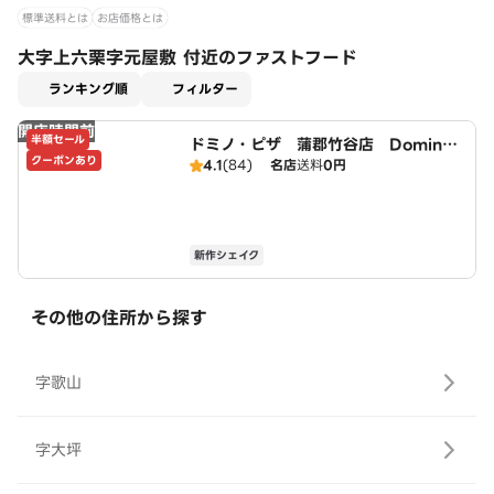
標準送料とは
お店価格とは
大字上六栗字元屋敷 付近のファストフード
適用なし
ランキング順
フィルター
開店時間前
半額セール
ドミノ・ピザ 蒲郡竹谷店 Domin
クーポンあり
o's
4.1
(84)
名店
送料
0円
新作シェイク
その他の住所から探す
字歌山
字大坪