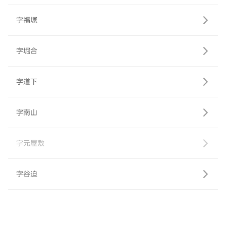
字福塚
字堀合
字道下
字南山
字元屋敷
字谷迫