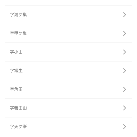
字鴻ケ巣
字甲ケ巣
字小山
字常生
字角田
字善田山
字天ケ峯