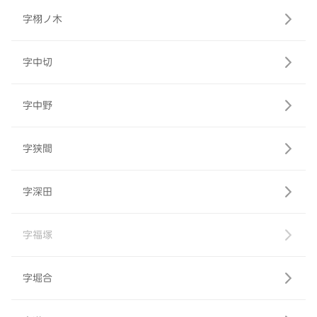
字栩ノ木
字中切
字中野
字狭間
字深田
字福塚
字堀合