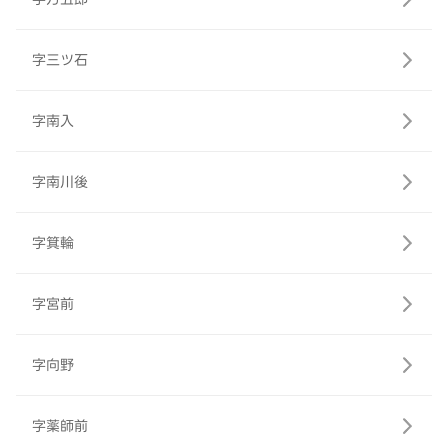
字三ツ石
字南入
字南川後
字箕輪
字宮前
字向野
字薬師前