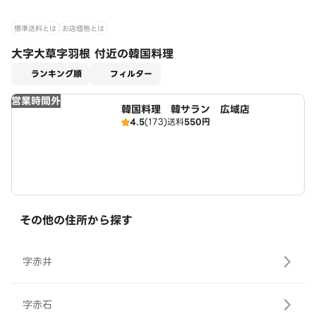
標準送料とは
お店価格とは
大字大草字羽根 付近の韓国料理
適用なし
ランキング順
フィルター
営業時間外
韓国料理 韓サラン 広域店
4.5
(173)
送料
550円
その他の住所から探す
字赤井
字赤石