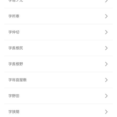
字塔ノ元
字所寒
字仲切
字長根尻
字長根野
字祢宜屋敷
字野田
字狭間