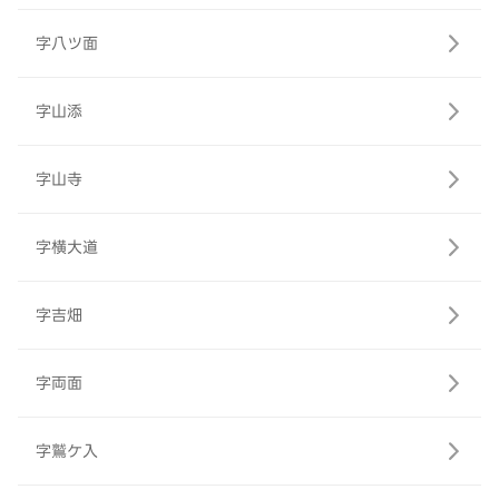
字八ツ面
字山添
字山寺
字横大道
字吉畑
字両面
字鷲ケ入