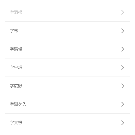
字羽根
字林
字馬場
字平坂
字広野
字渕ケ入
字太根