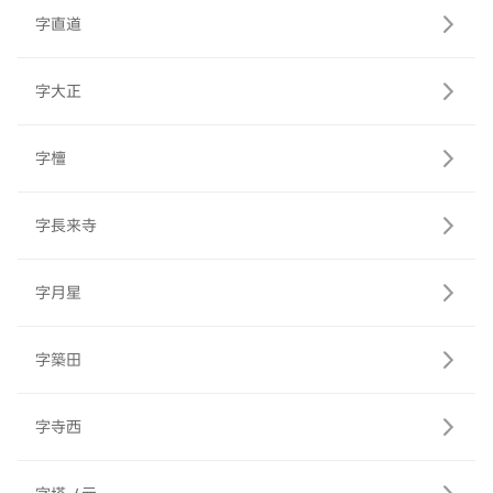
字直道
字大正
字檀
字長来寺
字月星
字築田
字寺西