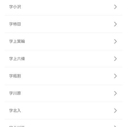
字小沢
字柿田
字上箕輪
字上六條
字瓶割
字川原
字北入