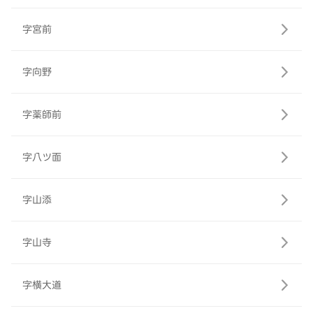
字宮前
字向野
字薬師前
字八ツ面
字山添
字山寺
字横大道