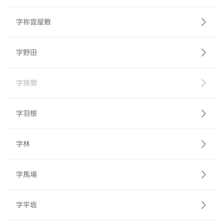
字祢宜屋敷
字野田
字狭間
字羽根
字林
字馬場
字平坂