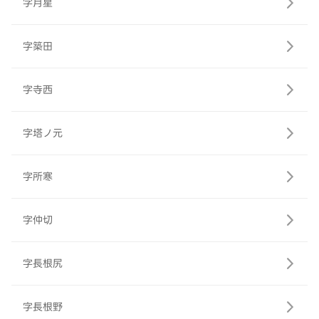
字月星
字築田
字寺西
字塔ノ元
字所寒
字仲切
字長根尻
字長根野