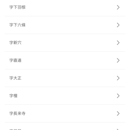
字下羽根
字下六條
字新穴
字直道
字大正
字檀
字長来寺