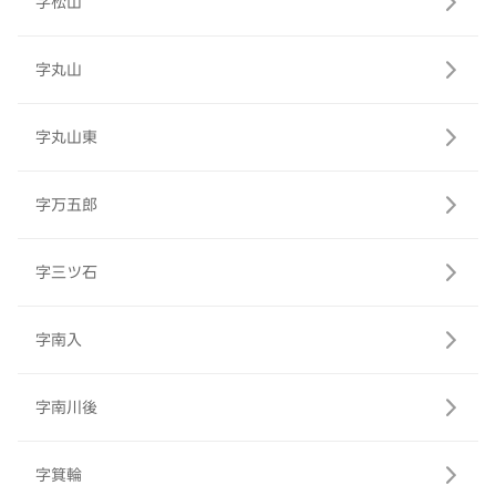
字松山
字丸山
字丸山東
字万五郎
字三ツ石
字南入
字南川後
字箕輪