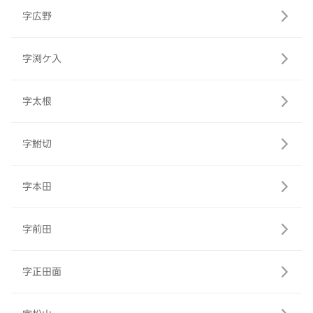
字広野
字渕ケ入
字太根
字鮒切
字本田
字前田
字正田面