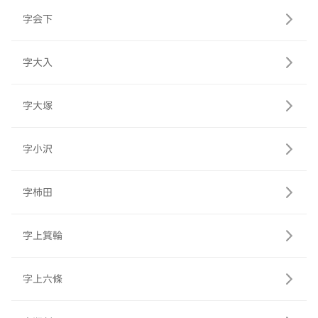
字会下
字大入
字大塚
字小沢
字柿田
字上箕輪
字上六條