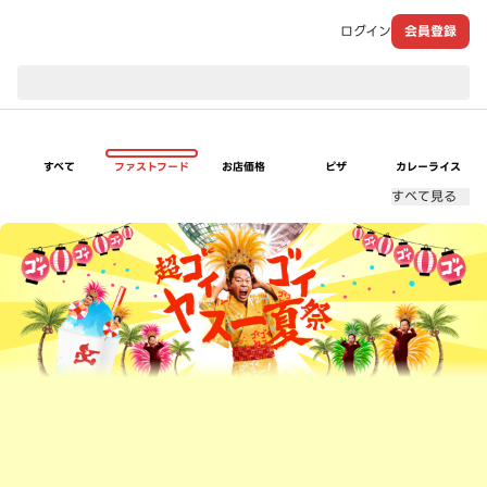
ログイン
会員登録
現在のお届け先：
すべて
ファストフード
お店価格
ピザ
カレーライス
すべて見る
超ゴイゴイヤスー夏祭