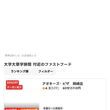
標準送料とは
お店価格とは
大字大草字狭間 付近のファストフード
適用なし
ランキング順
フィルター
50%OFF
アオキーズ・ピザ 岡崎店
クーポンあり
4.3
(539)
60分
送料
0円
半額セール実施中