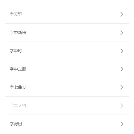
字天野
字中新田
字中町
字中之脇
字七曲リ
字二ノ谷
字野田