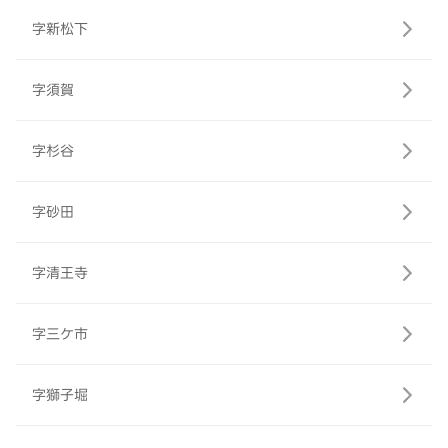
字新松下
字須賀
字杉谷
字砂田
字清王寺
字三ケ市
字獅子堀