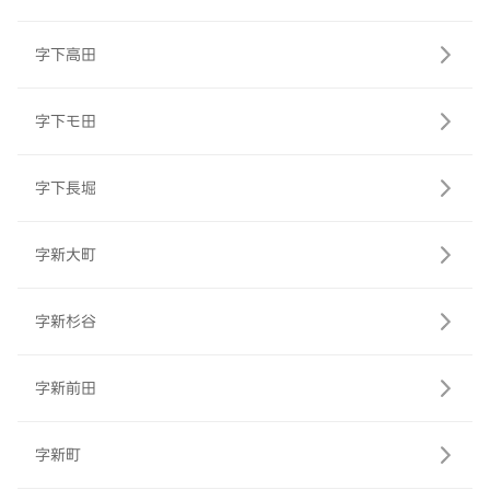
字下高田
字下モ田
字下長堀
字新大町
字新杉谷
字新前田
字新町