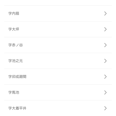
字内扇
字大坪
字赤ノ谷
字池之元
字卯成廻間
字馬池
字大着平井