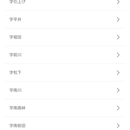
字引上げ
字平井
字堀田
字前川
字松下
字南川
字南高峠
字南前田