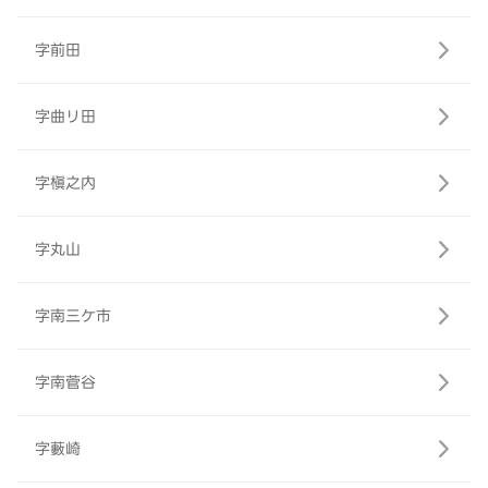
字前田
字曲リ田
字槇之内
字丸山
字南三ケ市
字南菅谷
字藪崎