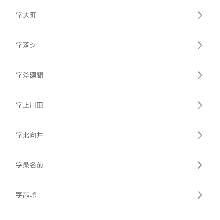
字大町
字落シ
字斧廻間
字上川田
字北向井
字桑名前
字高峠