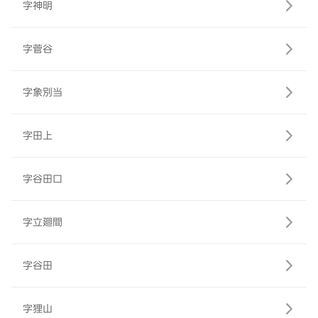
字神明
字菅谷
字象別当
字田上
字谷田口
字立廻間
字谷田
字狸山