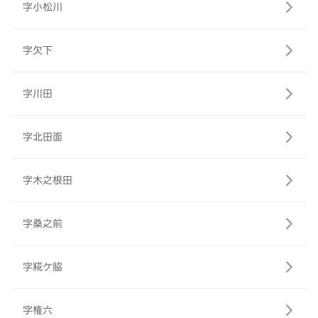
字小松川
字欠下
字川田
字北田面
字木之根田
字桑之前
字糀ケ脇
字権六