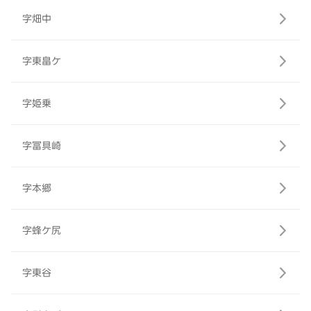
字畑中
字東畠ケ
字姫乗
字冨具崎
字本郷
字蜂ケ尻
字東谷