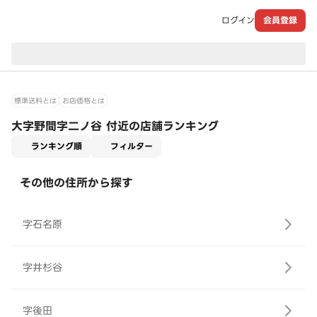
ログイン
会員登録
現在のお届け先：
標準送料とは
お店価格とは
大字野間字二ノ谷 付近の店舗ランキング
適用なし
ランキング順
フィルター
その他の住所から探す
字石名原
字井杉谷
字後田