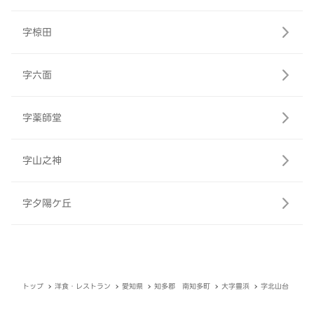
字椋田
字六面
字薬師堂
字山之神
字夕陽ケ丘
トップ
洋食・レストラン
愛知県
知多郡 南知多町
大字豊浜
字北山台