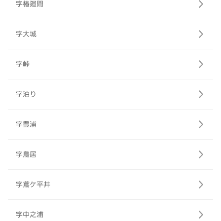
字椿廻間
字大城
字峠
字泊り
字豊浦
字鳥居
字鳶ケ平井
字中之浦