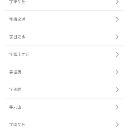
字東ケ丘
字東之浦
字日之水
字冨士ケ丘
字堀奥
字廻間
字丸山
字南ケ丘