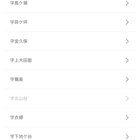
字馬ケ瀬
字貝ケ坪
字金久保
字上大田面
字鵞麦
字北山台
字衣郷
字下地ケ谷