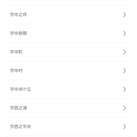
字中之坪
字中狭間
字中町
字中村
字中洲ケ丘
字西之浦
字西之平井