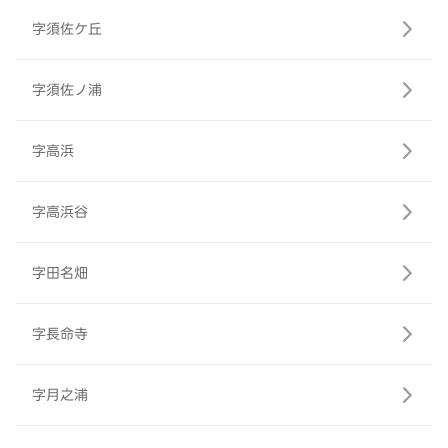
字須佐ケ丘
字須佐ノ浦
字高浜
字高浜谷
字田名畑
字長命寺
字月之浦