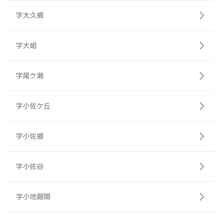
字大久郷
字大岨
字尾ケ瀬
字小佐ケ丘
字小佐郷
字小佐谷
字小地廻間