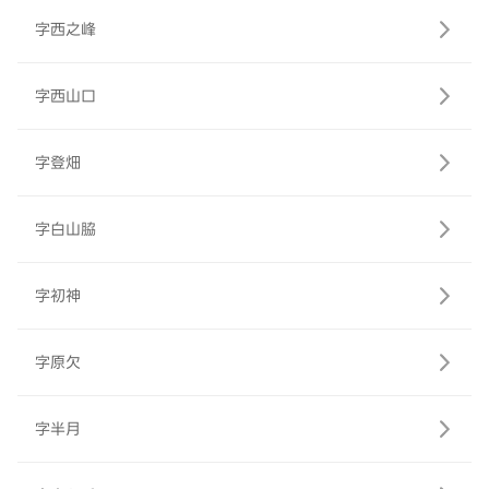
字西之峰
字西山口
字登畑
字白山脇
字初神
字原欠
字半月