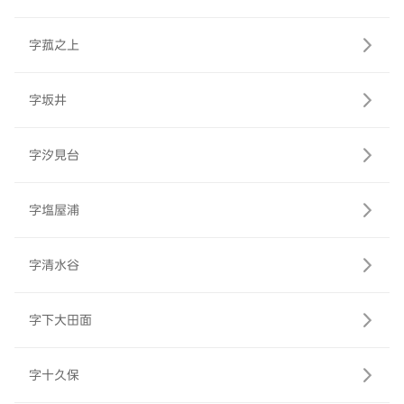
字菰之上
字坂井
字汐見台
字塩屋浦
字清水谷
字下大田面
字十久保