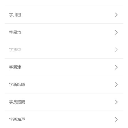
字川田
字黒地
字郷中
字新津
字新師崎
字長廻間
字西海戸