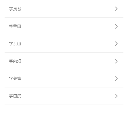
字長谷
字稗田
字浜山
字向畑
字矢篭
字田尻