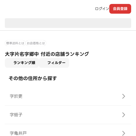
ログイン
会員登録
現在のお届け先：
標準送料とは
お店価格とは
大字片名字郷中 付近の店舗ランキング
適用なし
ランキング順
フィルター
その他の住所から探す
字於更
字蛭子
字亀井戸