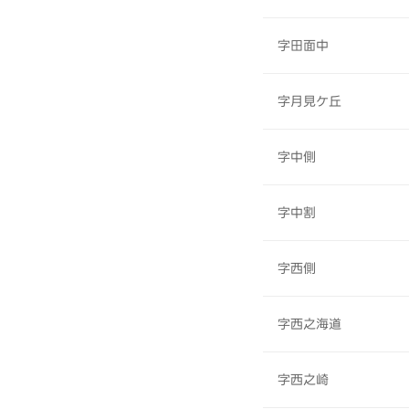
字田面中
字月見ケ丘
字中側
字中割
字西側
字西之海道
字西之崎