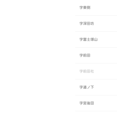
字東側
字深田坊
字富士塚山
字前田
字前田社
字道ノ下
字宮後田