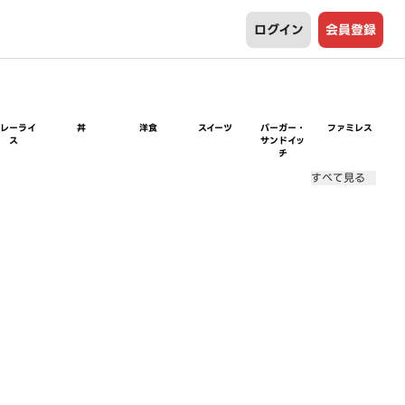
ログイン
会員登録
カレーライ
丼
洋食
スイーツ
バーガー・
ファミレス
ス
サンドイッ
チ
すべて見る