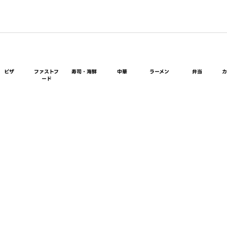
ピザ
ファストフ
寿司・海鮮
中華
ラーメン
弁当
ード