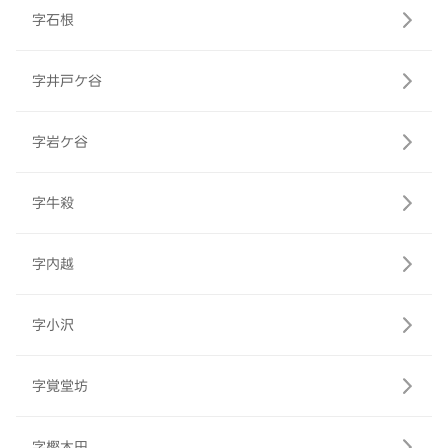
字石根
字井戸ケ谷
字岩ケ谷
字牛殺
字内越
字小沢
字覚堂坊
字樫木田