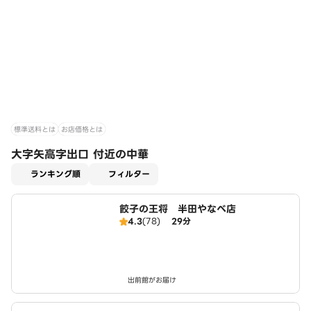
標準送料とは
お店価格とは
大字矢高字出口 付近の中華
適用なし
ランキング順
フィルター
餃子の王将 半田やなべ店
4.3
(78)
29分
出前館がお届け