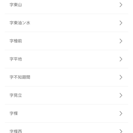
字東山
字東油ン水
字檜前
字平地
字不知廻間
字見立
字楪
字楪西