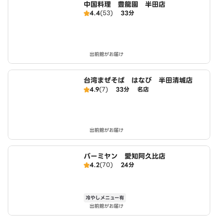
中国料理 豊龍園 半田店
4.4
(53)
33分
出前館がお届け
台湾まぜそば はなび 半田清城店
4.9
(7)
33分
名店
出前館がお届け
バーミヤン 愛知阿久比店
4.2
(70)
24分
冷やしメニュー有
出前館がお届け