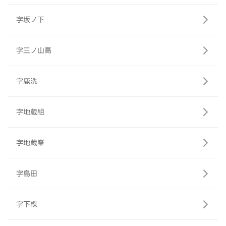
字坂ノ下
字三ノ山高
字鹿洗
字地蔵組
字地蔵峯
字島田
字下楪