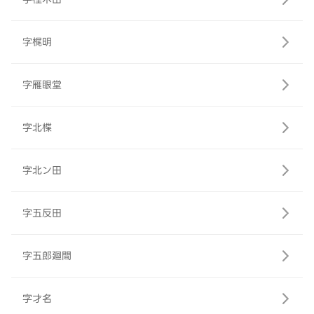
字梶明
字雁眼堂
字北楪
字北ン田
字五反田
字五郎廻間
字才名