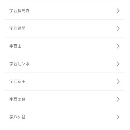
字西長光寺
字西廻間
字西山
字西油ン水
字西新田
字西の台
字八ケ谷