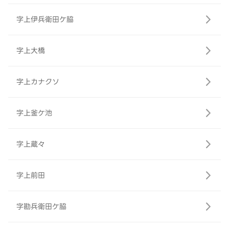
字上伊兵衛田ケ脇
字上大橋
字上カナクソ
字上釜ケ池
字上蔵々
字上前田
字勘兵衛田ケ脇