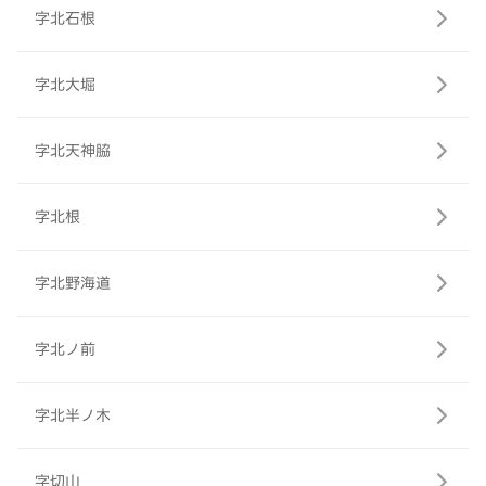
字北石根
字北大堀
字北天神脇
字北根
字北野海道
字北ノ前
字北半ノ木
字切山