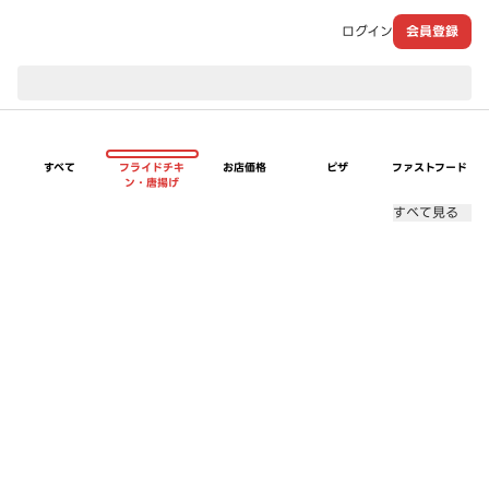
ログイン
会員登録
現在のお届け先：
すべて
フライドチキ
お店価格
ピザ
ファストフード
ン・唐揚げ
すべて見る