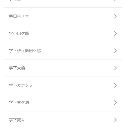
字口半ノ木
字小山ケ崎
字下伊兵衛田ケ脇
字下大橋
字下カナクソ
字下釜ケ池
字下蔵々