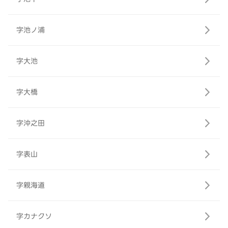
字池ノ浦
字大池
字大橋
字沖之田
字表山
字親海道
字カナクソ