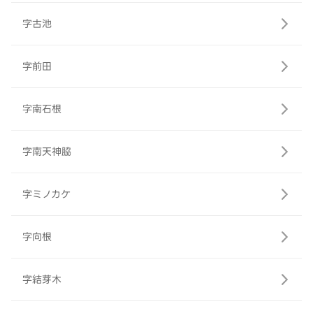
字古池
字前田
字南石根
字南天神脇
字ミノカケ
字向根
字結芽木