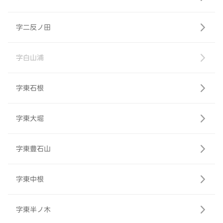
字二反ノ田
字白山浦
字東石根
字東大堀
字東豊石山
字東中根
字東半ノ木