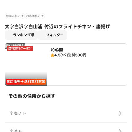
標準送料とは
お店価格とは
大字白沢字白山浦 付近のフライドチキン・唐揚げ
適用なし
ランキング順
フィルター
開店時間前
送料無料クーポン
沁心閣
4.5
(69)
送料
500円
お店価格＋送料無料対象
その他の住所から探す
字庵ノ下
字池下