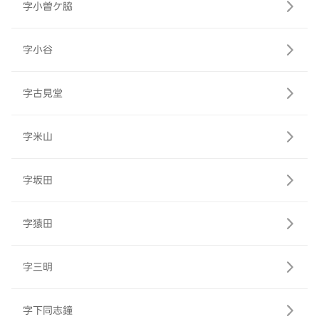
字小曽ケ脇
字小谷
字古見堂
字米山
字坂田
字猿田
字三明
字下同志鐘