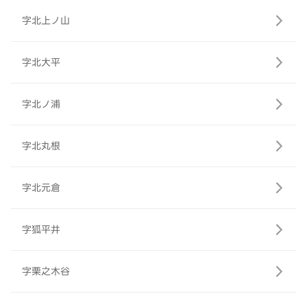
字北上ノ山
字北大平
字北ノ浦
字北丸根
字北元倉
字狐平井
字栗之木谷