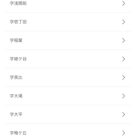
字浅間前
字壱丁田
字稲葉
字姥ケ谷
字英比
字大場
字大平
字梅ケ丘