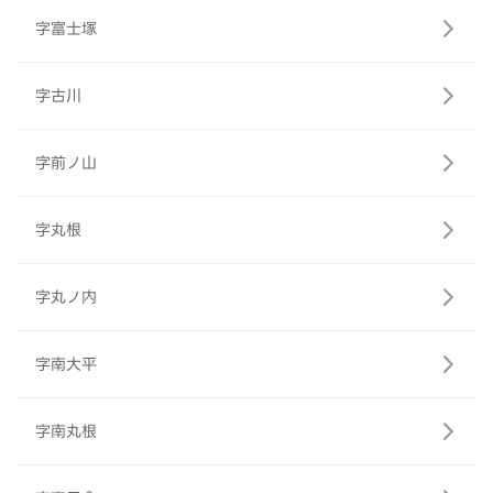
字富士塚
字古川
字前ノ山
字丸根
字丸ノ内
字南大平
字南丸根