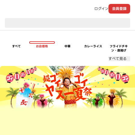
ログイン
会員登録
現在のお届け先：
すべて
お店価格
中華
カレーライス
フライドチキ
ン・唐揚げ
すべて見る
超ゴイゴイヤスー夏祭