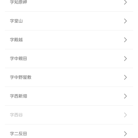
字知原岬
字堂山
字殿越
字中親田
字中野屋敷
字西新畑
字西谷
字二反田