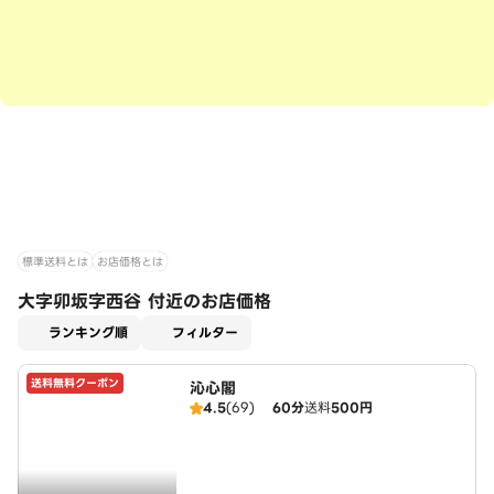
標準送料とは
お店価格とは
大字卯坂字西谷 付近のお店価格
適用なし
ランキング順
フィルター
送料無料クーポン
沁心閣
4.5
(69)
60分
送料
500円