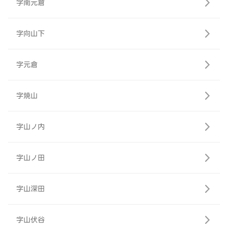
字南元倉
字向山下
字元倉
字焼山
字山ノ内
字山ノ田
字山深田
字山伏谷