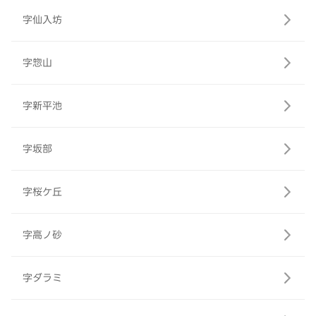
字仙入坊
字惣山
字新平池
字坂部
字桜ケ丘
字高ノ砂
字ダラミ