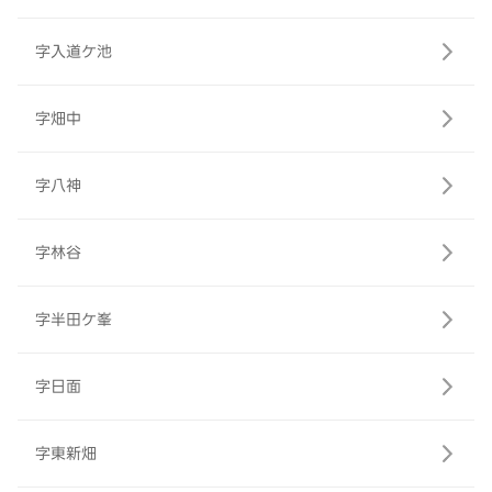
字入道ケ池
字畑中
字八神
字林谷
字半田ケ峯
字日面
字東新畑