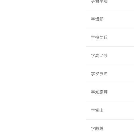
字新平池
字坂部
字桜ケ丘
字高ノ砂
字ダラミ
字知原岬
字堂山
字殿越