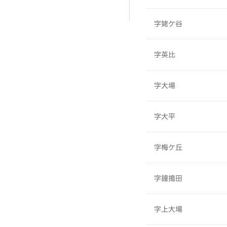
字姥ケ谷
字英比
字大場
字大平
字梅ケ丘
字鐘搗田
字上大場