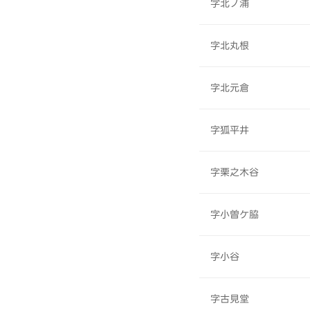
字北ノ浦
字北丸根
字北元倉
字狐平井
字栗之木谷
字小曽ケ脇
字小谷
字古見堂