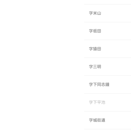
字米山
字坂田
字猿田
字三明
字下同志鐘
字下平池
字城街道