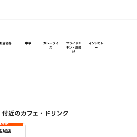
お店価格
中華
カレーライ
フライドチ
インドカレ
ス
キン・唐揚
ー
げ
 付近のカフェ・ドリンク
料対象
広域店