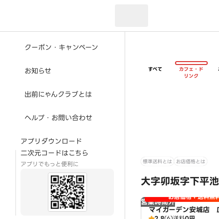
現在のお届け先：
クーポン・キャンペーン
すべて
カフェ・ド
お知らせ
リンク
出前にゃんクラブとは
ヘルプ・お問い合わせ
アプリダウンロード
二次元コードはこちら
標準送料とは
お店価格とは
アプリでもっと便利に
大字卯坂字下平池
お店価格＋送料無
営業時間外
マイガーデン安城店 
2.8
(6)
送料
0円