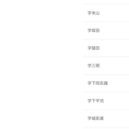
字米山
字坂田
字猿田
字三明
字下同志鐘
字下平池
字城街道