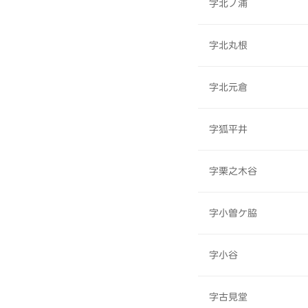
字北ノ浦
字北丸根
字北元倉
字狐平井
字栗之木谷
字小曽ケ脇
字小谷
字古見堂