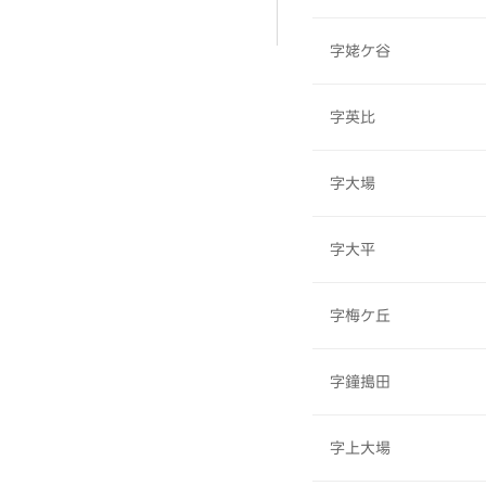
字姥ケ谷
字英比
字大場
字大平
字梅ケ丘
字鐘搗田
字上大場