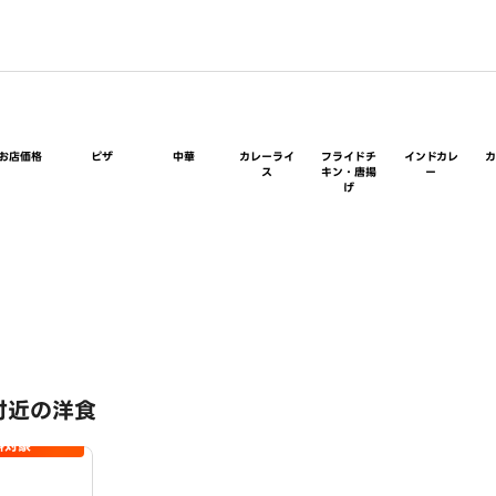
お店価格
ピザ
中華
カレーライ
フライドチ
インドカレ
ス
キン・唐揚
ー
げ
付近の洋食
料対象