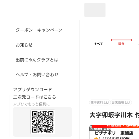
現在のお届け先：
クーポン・キャンペーン
すべて
洋食
お知らせ
出前にゃんクラブとは
ヘルプ・お問い合わせ
アプリダウンロード
二次元コードはこちら
標準送料とは
お店価格とは
アプリでもっと便利に
大字卯坂字川木 
お店価格＋送料無
開店時間前
ピザナポリ 東浦店
4.4
(349)
送料
0円