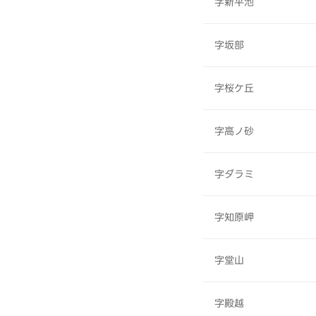
字新平池
字坂部
字桜ケ丘
字高ノ砂
字ダラミ
字知原岬
字堂山
字殿越