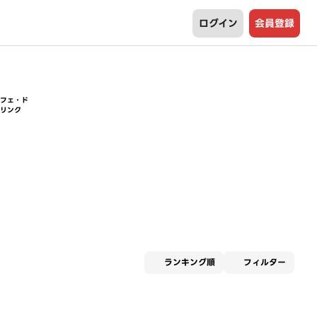
ログイン
会員登録
カフェ・ド
リンク
適用な
ランキング順
フィルター