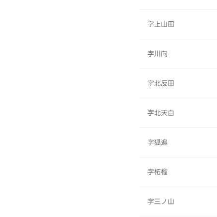
字上山田
字川向
字北反田
字北天白
字狐追
字柘榴
字三ノ山