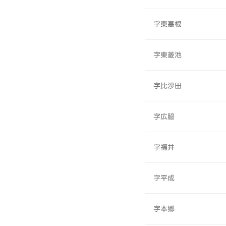
字東高根
字東菱池
字比沙田
字広脇
字福井
字平成
字本郷