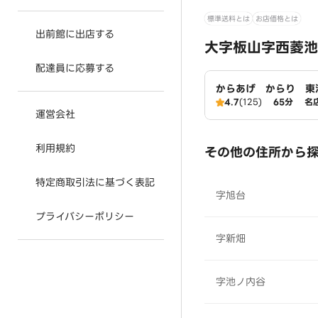
標準送料とは
お店価格とは
出前館に出店する
大字板山字西菱池
配達員に応募する
からあげ からり 東
4.7
(125)
65分
名
運営会社
利用規約
その他の住所から
特定商取引法に基づく表記
字旭台
プライバシーポリシー
字新畑
字池ノ内谷