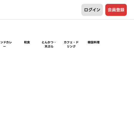
ログイン
会員登録
インドカレ
和食
とんかつ・
カフェ・ド
韓国料理
ー
天ぷら
リンク