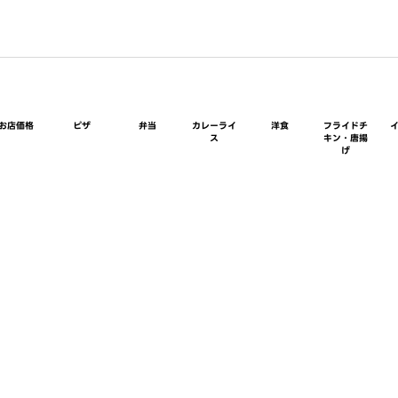
お店価格
ピザ
弁当
カレーライ
洋食
フライドチ
ス
キン・唐揚
げ