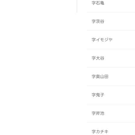
字石亀
字茨谷
字イモジヤ
字大谷
字奥山田
字鬼子
字斧池
字カチキ