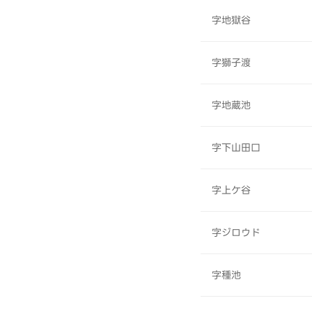
字地獄谷
字獅子渡
字地蔵池
字下山田口
字上ケ谷
字ジロウド
字種池