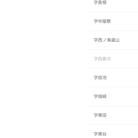
字長根
字中屋敷
字西ノ海道山
字西菱池
字捻池
字畑崎
字東田
字東台