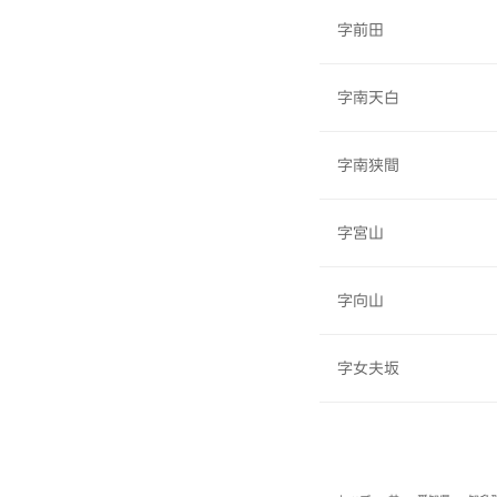
字前田
字南天白
字南狭間
字宮山
字向山
字女夫坂