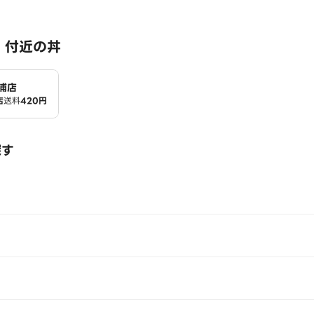
 付近の丼
浦店
店
送料
420円
探す