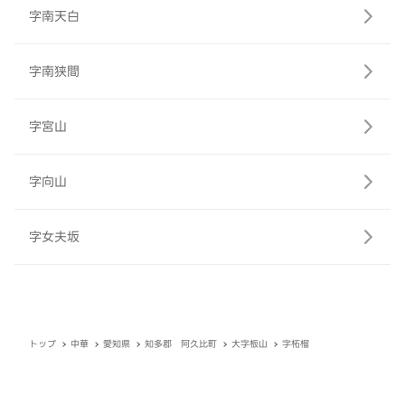
字南天白
字南狭間
字宮山
字向山
字女夫坂
トップ
中華
愛知県
知多郡 阿久比町
大字板山
字柘榴