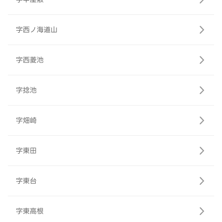
字西ノ海道山
字西菱池
字捻池
字畑崎
字東田
字東台
字東高根