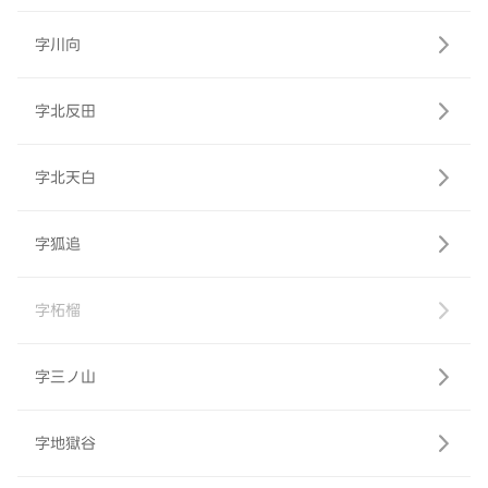
字川向
字北反田
字北天白
字狐追
字柘榴
字三ノ山
字地獄谷