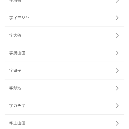
字茨谷
字イモジヤ
字大谷
字奥山田
字鬼子
字斧池
字カチキ
字上山田