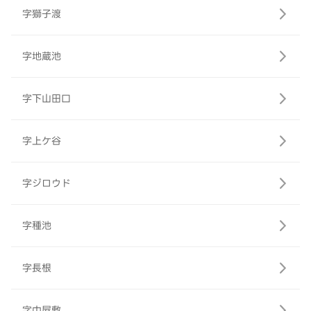
字獅子渡
字地蔵池
字下山田口
字上ケ谷
字ジロウド
字種池
字長根
字中屋敷