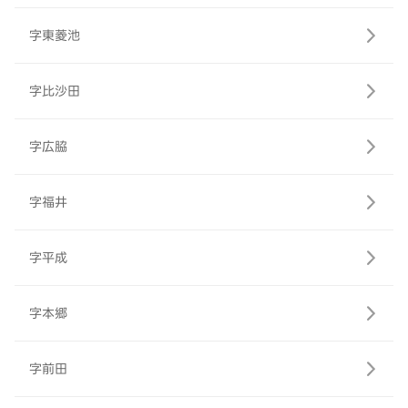
字東菱池
字比沙田
字広脇
字福井
字平成
字本郷
字前田