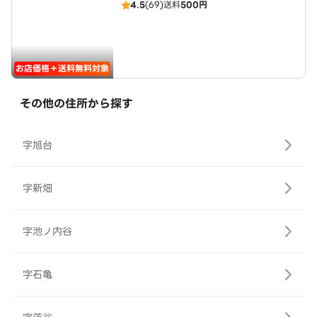
4.5
(69)
送料
500円
お店価格＋送料無料対象
その他の住所から探す
字旭台
字新畑
字池ノ内谷
字石亀