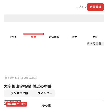
ログイン
会員登録
現在のお届け先：
すべて
中華
お店価格
ピザ
弁当
すべて見る
標準送料とは
お店価格とは
大字板山字柘榴 付近の中華
適用なし
ランキング順
フィルター
営業時間外
送料無料クーポン
沁心閣