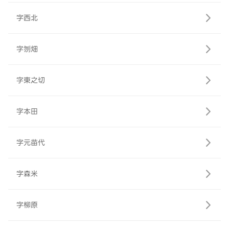
字西北
字刎畑
字東之切
字本田
字元苗代
字森米
字柳原