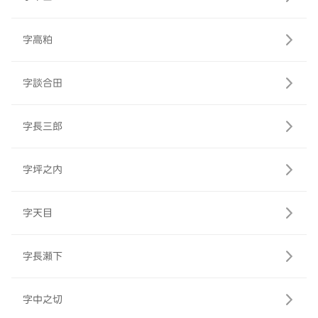
字高粕
字談合田
字長三郎
字坪之内
字天目
字長瀬下
字中之切