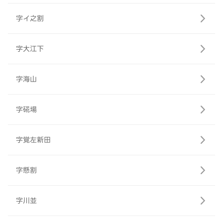
字イ之割
字大江下
字海山
字硴場
字覚左新田
字懸割
字川並