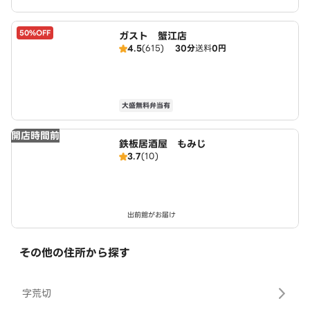
50%OFF
ガスト 蟹江店
4.5
(615)
30分
送料
0円
大盛無料弁当有
開店時間前
鉄板居酒屋 もみじ
3.7
(10)
出前館がお届け
その他の住所から探す
字荒切