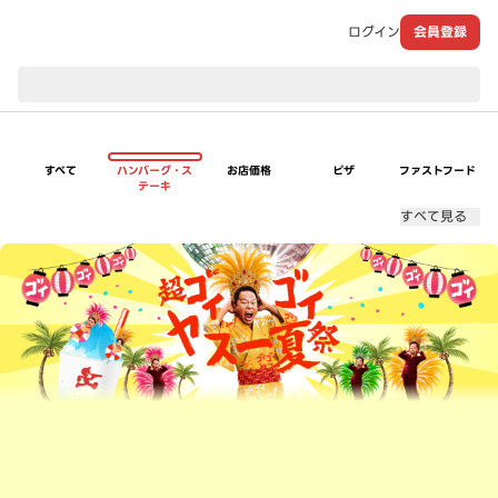
ログイン
会員登録
現在のお届け先：
すべて
ハンバーグ・ス
お店価格
ピザ
ファストフード
テーキ
すべて見る
超ゴイゴイヤスー夏祭