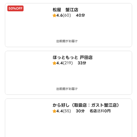
50%OFF
松屋 蟹江店
4.6
(60)
40分
出前館がお届け
ほっともっと 戸田店
4.4
(219)
33分
出前館がお届け
から好し（取扱店：ガスト蟹江店）
4.4
(55)
30分
名店
送料
0円