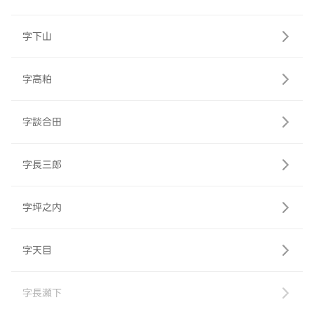
字下山
字高粕
字談合田
字長三郎
字坪之内
字天目
字長瀬下