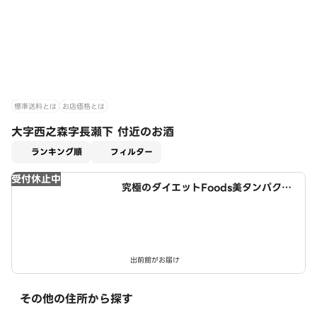
標準送料とは
お店価格とは
大字西之森字長瀬下 付近のお酒
適用なし
ランキング順
フィルター
受付休止中
究極のダイエットFoods美タンパクラ
ボ 津島店
出前館がお届け
その他の住所から探す