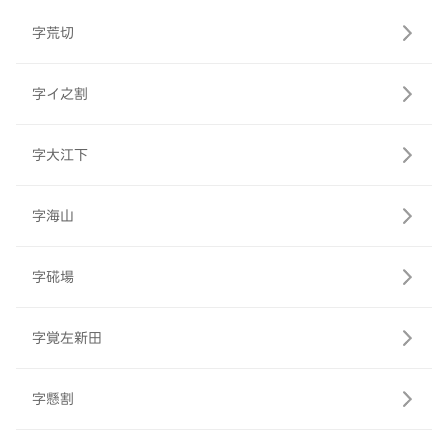
字荒切
字イ之割
字大江下
字海山
字硴場
字覚左新田
字懸割