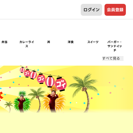
ログイン
会員登録
弁当
カレーライ
丼
洋食
スイーツ
バーガー・
ス
サンドイッ
チ
すべて見る