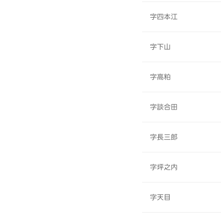
字四本江
字下山
字高粕
字談合田
字長三郎
字坪之内
字天目