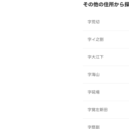
その他の住所から
字荒切
字イ之割
字大江下
字海山
字硴場
字覚左新田
字懸割