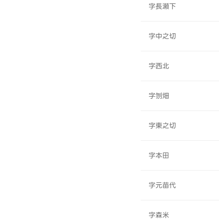
字長瀬下
字中之切
字西北
字刎畑
字東之切
字本田
字元苗代
字森米