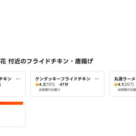
花 付近のフライドチキン・唐揚げ
チキン 蟹
ケンタッキーフライドチキン ア
丸源ラーメ
4.2
(101)
47分
4.1
(207)
店
ズパーク千音寺店
出前館がお届け
出前館がお届