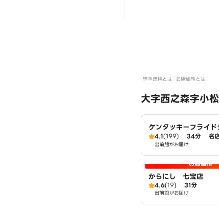
標準送料とは
お店価格とは
大字西之森字小松
ケンタッキーフライド
江店
4.1
(199)
34分
名
出前館がお届け
お店価格
からにし 七宝店
4.6
(19)
31分
出前館がお届け