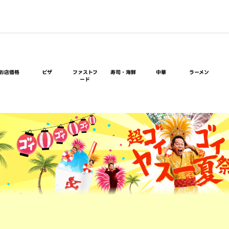
お店価格
ピザ
ファストフ
寿司・海鮮
中華
ラーメン
ード