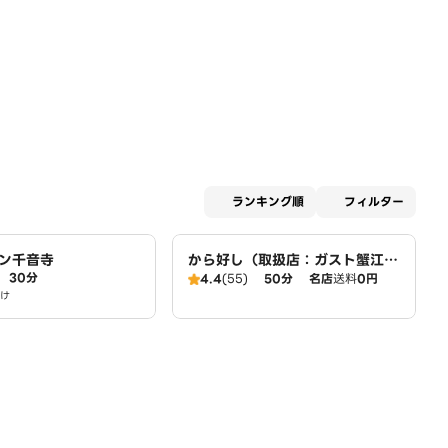
適用な
ランキング順
フィルター
ン千音寺
から好し（取扱店：ガスト蟹江
30分
店）
4.4
(55)
50分
名店
送料
0円
け