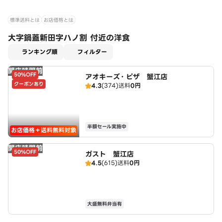
標準送料とは
お店価格とは
大字鍋蓋新田字ハノ割 付近の洋食
適用なし
ランキング順
フィルター
開店時間前
50%OFF
アオキーズ・ピザ 蟹江店
クーポンあり
4.3
(374)
送料
0円
半額セール実施中
お店価格＋送料無料対象
開店時間前
50%OFF
ガスト 蟹江店
4.5
(615)
送料
0円
大盛無料弁当有