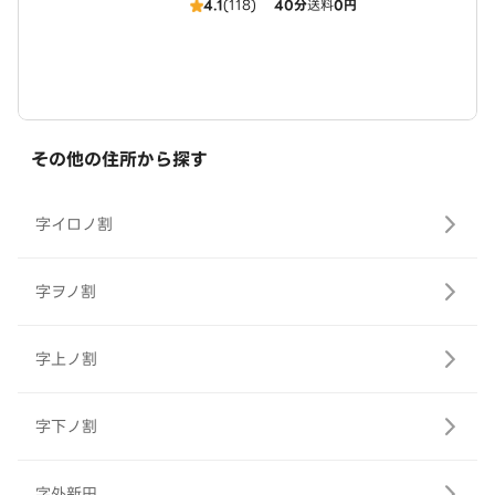
4.1
(118)
40分
送料
0円
その他の住所から探す
字イロノ割
字ヲノ割
字上ノ割
字下ノ割
字外新田