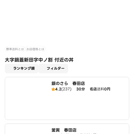
標準送料とは
お店価格とは
大字鍋蓋新田字中ノ割 付近の丼
適用なし
ランキング順
フィルター
銀のさら 春田店
4.2
(237)
30分
名店
送料
0円
釜寅 春田店