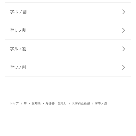
字ホノ割
字リノ割
字ルノ割
字ワノ割
トップ
丼
愛知県
海部郡 蟹江町
大字鍋蓋新田
字中ノ割