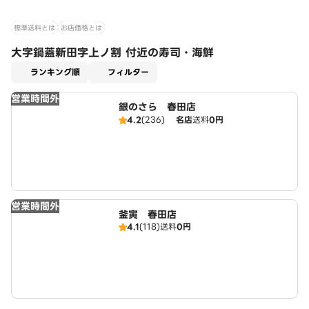
標準送料とは
お店価格とは
大字鍋蓋新田字上ノ割 付近の寿司・海鮮
適用なし
ランキング順
フィルター
営業時間外
銀のさら 春田店
4.2
(236)
名店
送料
0円
営業時間外
釜寅 春田店
4.1
(118)
送料
0円