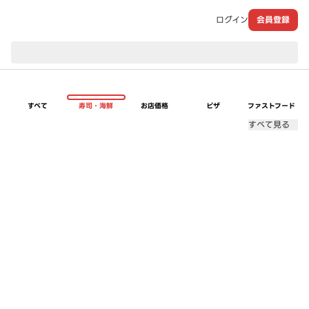
ログイン
会員登録
現在のお届け先：
すべて
寿司・海鮮
お店価格
ピザ
ファストフード
すべて見る