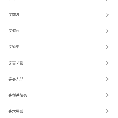
字前波
字道西
字道東
字宮ノ割
字与太郎
字利兵衛裏
字六反割