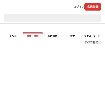
ログイン
会員登録
現在のお届け先：
すべて
寿司・海鮮
お店価格
ピザ
ファストフード
すべて見る