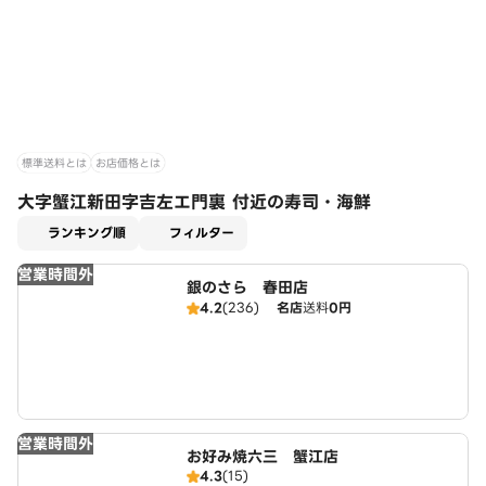
標準送料とは
お店価格とは
大字蟹江新田字吉左エ門裏 付近の寿司・海鮮
適用なし
ランキング順
フィルター
営業時間外
銀のさら 春田店
4.2
(236)
名店
送料
0円
営業時間外
お好み焼六三 蟹江店
4.3
(15)