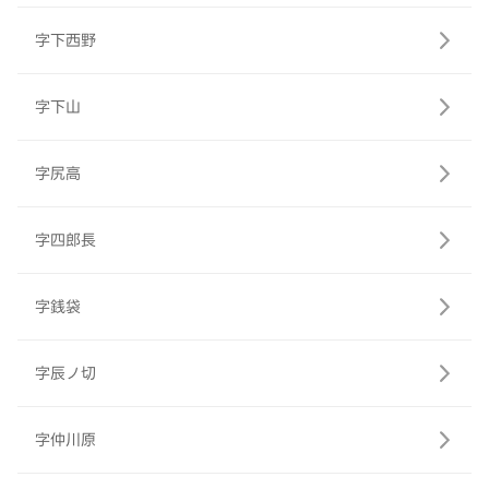
字下西野
字下山
字尻高
字四郎長
字銭袋
字辰ノ切
字仲川原