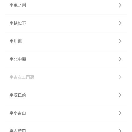
字亀ノ割
字枯松下
字川東
字北中瀬
字吉左エ門裏
字源氏前
字小吉山
字古新田