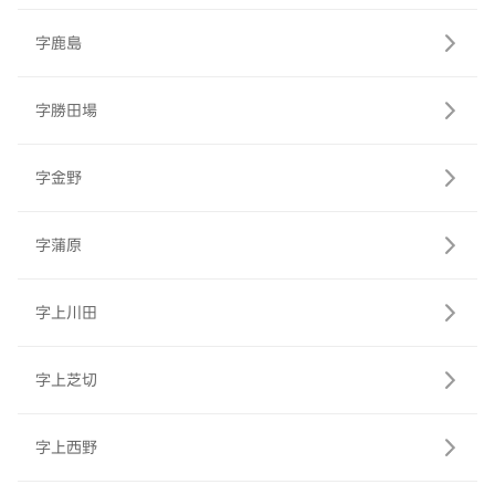
字鹿島
字勝田場
字金野
字蒲原
字上川田
字上芝切
字上西野