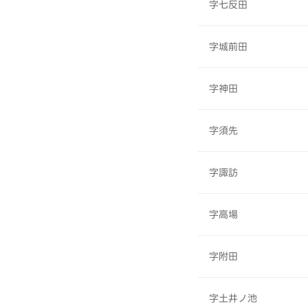
字七反田
字城前田
字神田
字須先
字諏訪
字高場
字附田
字土井ノ池