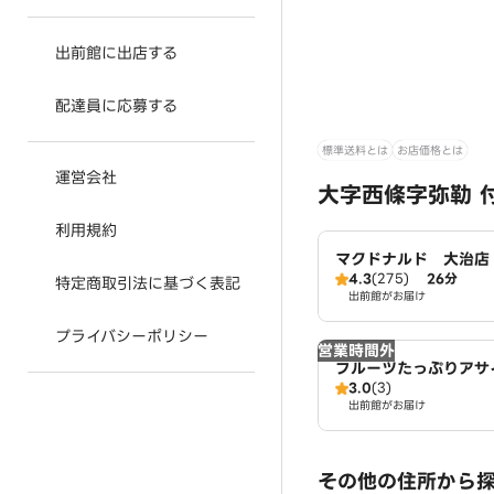
出前館に出店する
配達員に応募する
標準送料とは
お店価格とは
運営会社
大字西條字弥勒 
利用規約
マクドナルド 大治店
4.3
(275)
26分
特定商取引法に基づく表記
出前館がお届け
プライバシーポリシー
営業時間外
フルーツたっぷりアサ
3.0
(3)
～ワイキキ・ボウルズ
出前館がお届け
その他の住所から