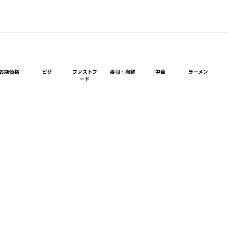
お店価格
ピザ
ファストフ
寿司・海鮮
中華
ラーメン
ード