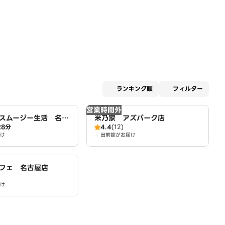
適用な
ランキング順
フィルター
営業時間外
スムージー生活 名古
米乃家 アズパーク店
28分
4.4
(12)
け
出前館がお届け
フェ 名古屋店
け