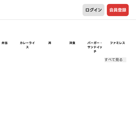
ログイン
会員登録
弁当
カレーライ
丼
洋食
バーガー・
ファミレス
ス
サンドイッ
チ
すべて見る