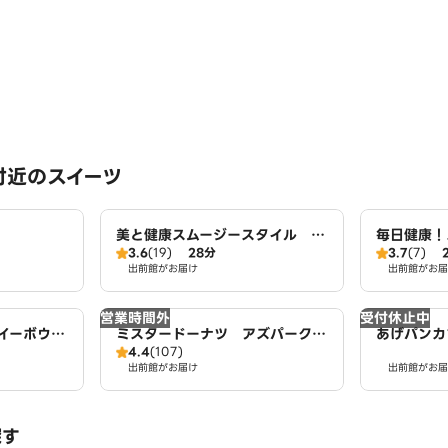
付近のスイーツ
美と健康スムージースタイル 名
毎日健康！
3.6
(19)
28分
3.7
(7)
古屋店
屋店
出前館がお届け
出前館がお届
営業時間外
受付休止中
イーボウル
ミスタードーナツ アズパーク千
あげパンカ
4.4
(107)
 大治店
音寺ショップ
出前館がお届け
出前館がお届
探す