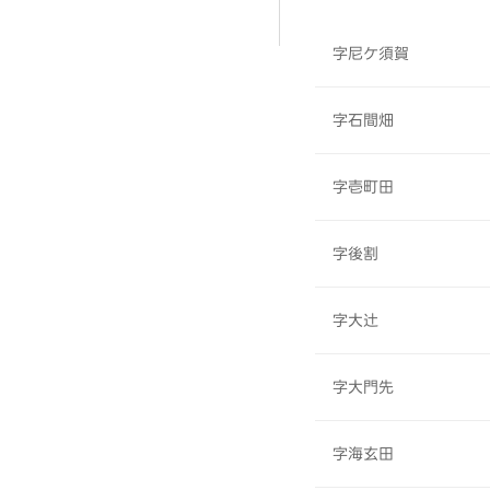
字尼ケ須賀
字石間畑
字壱町田
字後割
字大辻
字大門先
字海玄田