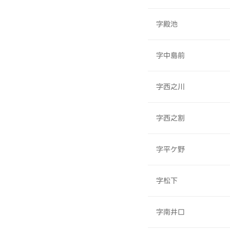
字殿池
字中島前
字西之川
字西之割
字平ケ野
字松下
字南井口