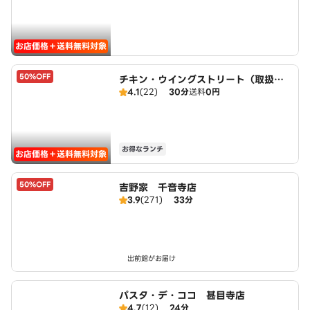
お店価格＋送料無料対象
50%OFF
チキン・ウイングストリート（取扱：
4.1
(22)
30分
送料
0円
ピザハット甚目寺店）
お得なランチ
お店価格＋送料無料対象
50%OFF
吉野家 千音寺店
3.9
(271)
33分
出前館がお届け
パスタ・デ・ココ 甚目寺店
4.7
(12)
24分