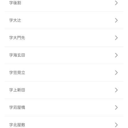
字後割
字大辻
字大門先
字海玄田
字笠見立
字上新田
字苅屋橋
字北屋敷