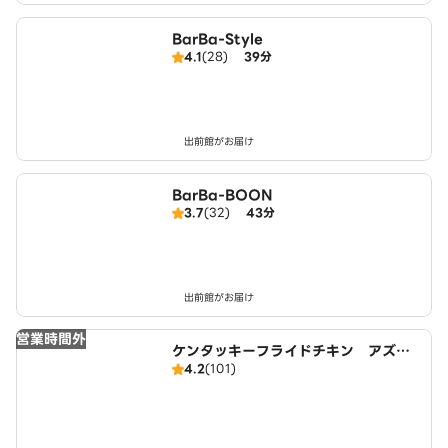
BarBa-Style
4.1
(28)
39分
出前館がお届け
BarBa-BOON
3.7
(32)
43分
出前館がお届け
営業時間外
ケンタッキーフライドチキン アズパ
4.2
(101)
ーク千音寺店