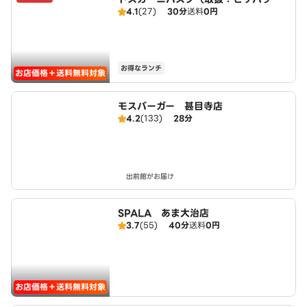
4.1
(27)
30分
送料
0円
甚目寺店）
お得なランチ
お店価格＋送料無料対象
モスバーガー 甚目寺店
4.2
(133)
28分
出前館がお届け
SPALA あま大治店
3.7
(55)
40分
送料
0円
お店価格＋送料無料対象