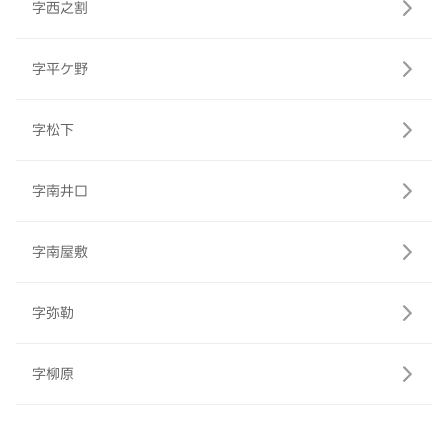
字西之割
字平ケ野
字松下
字南井口
字南屋敷
字弥勒
字柳原