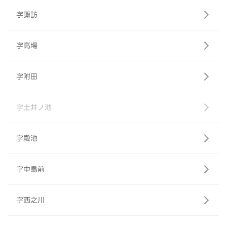
字諏訪
字高場
字附田
字土井ノ池
字殿池
字中島前
字西之川