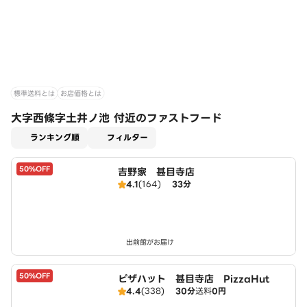
標準送料とは
お店価格とは
大字西條字土井ノ池 付近のファストフード
適用なし
ランキング順
フィルター
50%OFF
吉野家 甚目寺店
4.1
(164)
33分
出前館がお届け
50%OFF
ピザハット 甚目寺店 PizzaHut
4.4
(338)
30分
送料
0円