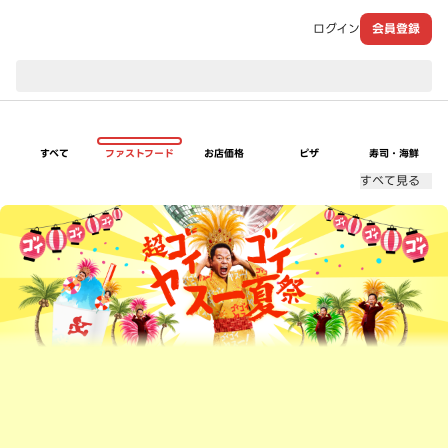
ログイン
会員登録
現在のお届け先：
すべて
ファストフード
お店価格
ピザ
寿司・海鮮
すべて見る
超ゴイゴイヤスー夏祭