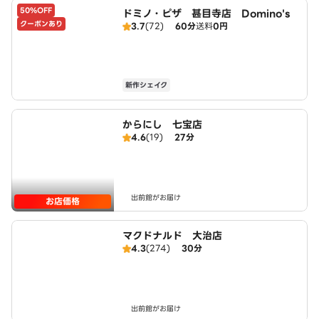
50%OFF
ドミノ・ピザ 甚目寺店 Domino's
クーポンあり
3.7
(72)
60分
送料
0円
新作シェイク
からにし 七宝店
4.6
(19)
27分
出前館がお届け
お店価格
マクドナルド 大治店
4.3
(274)
30分
出前館がお届け