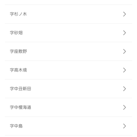
字杉ノ木
字砂畑
字座敷野
字高木境
字中丑新田
字中榎海道
字中島