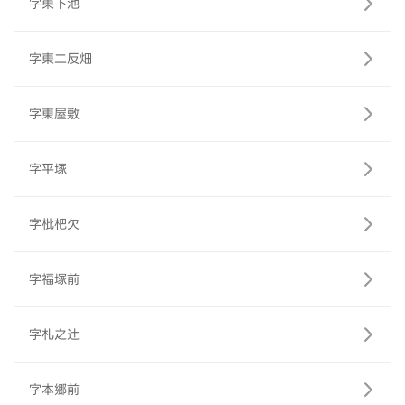
字東下池
字東二反畑
字東屋敷
字平塚
字枇杷欠
字福塚前
字札之辻
字本郷前