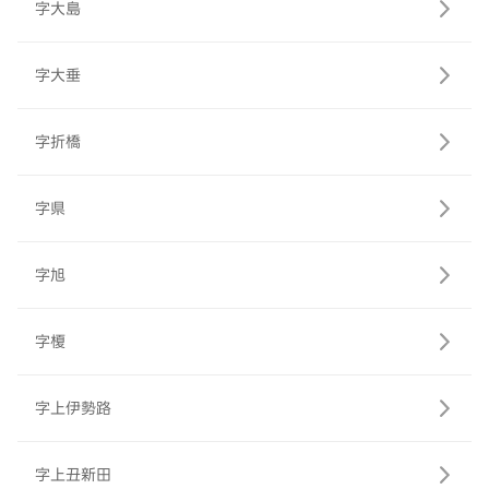
字大島
字大垂
字折橋
字県
字旭
字榎
字上伊勢路
字上丑新田