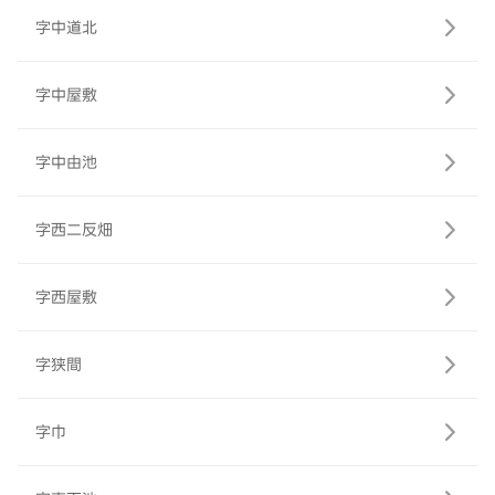
字中道北
字中屋敷
字中由池
字西二反畑
字西屋敷
字狭間
字巾