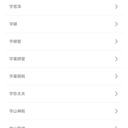
字宮添
字緑
字御堂
字薬師堂
字薬師前
字弥太夫
字山神前