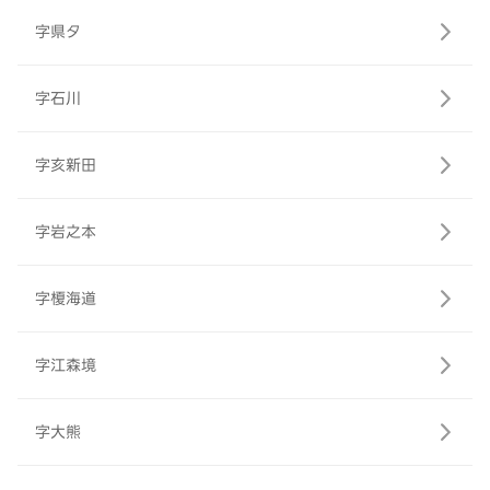
字県タ
字石川
字亥新田
字岩之本
字榎海道
字江森境
字大熊