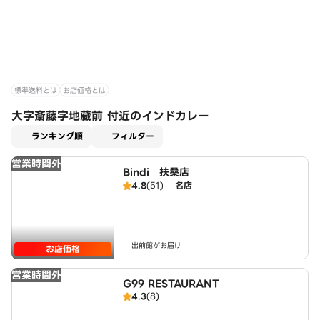
標準送料とは
お店価格とは
大字斎藤字地藏前 付近のインドカレー
適用なし
ランキング順
フィルター
営業時間外
Bindi 扶桑店
4.8
(51)
名店
出前館がお届け
お店価格
営業時間外
G99 RESTAURANT
4.3
(8)