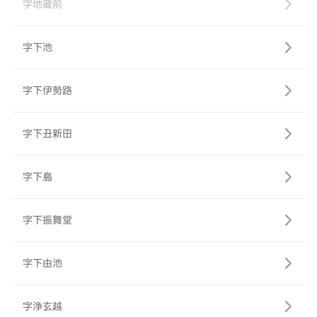
字地藏前
字下池
字下伊勢路
字下丑新田
字下島
字下振舞堂
字下由池
字浄玄越