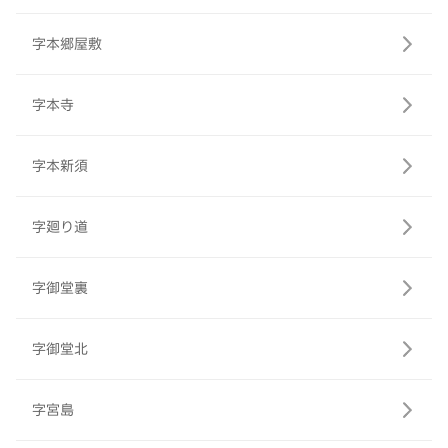
字本郷屋敷
字本寺
字本新須
字廻り道
字御堂裏
字御堂北
字宮島