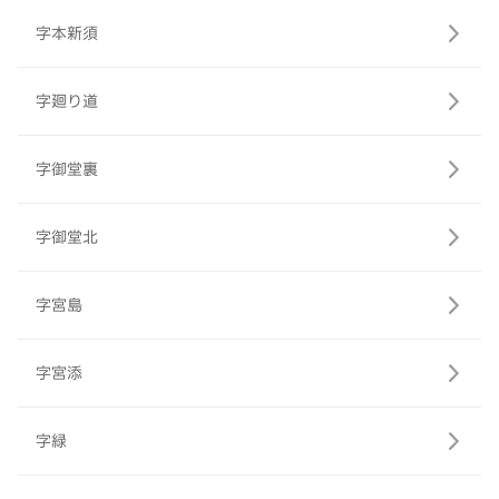
字本新須
字廻り道
字御堂裏
字御堂北
字宮島
字宮添
字緑