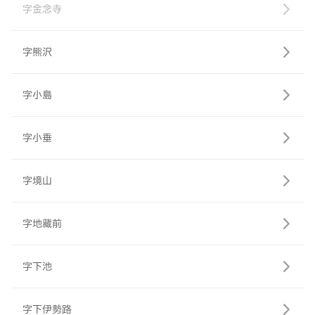
字金念寺
字熊沢
字小島
字小垂
字境山
字地藏前
字下池
字下伊勢路