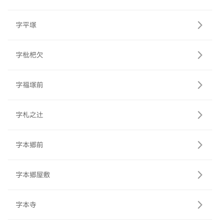
字平塚
字枇杷欠
字福塚前
字札之辻
字本郷前
字本郷屋敷
字本寺