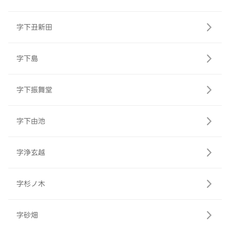
字下丑新田
字下島
字下振舞堂
字下由池
字浄玄越
字杉ノ木
字砂畑