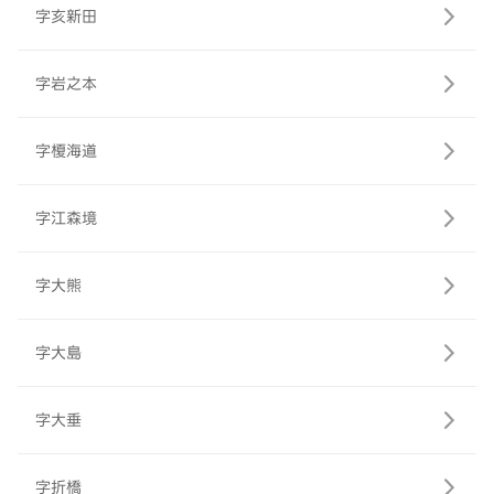
字亥新田
字岩之本
字榎海道
字江森境
字大熊
字大島
字大垂
字折橋