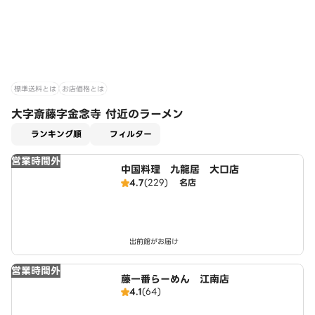
標準送料とは
お店価格とは
大字斎藤字金念寺 付近のラーメン
適用なし
ランキング順
フィルター
営業時間外
中国料理 九龍居 大口店
4.7
(229)
名店
出前館がお届け
営業時間外
藤一番らーめん 江南店
4.1
(64)