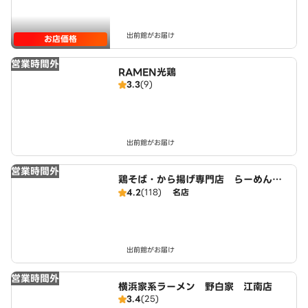
出前館がお届け
お店価格
営業時間外
RAMEN光鶏
3.3
(9)
出前館がお届け
営業時間外
鶏そば・から揚げ専門店 らーめんえ
びす 江南店
4.2
(118)
名店
出前館がお届け
営業時間外
横浜家系ラーメン 野白家 江南店
3.4
(25)