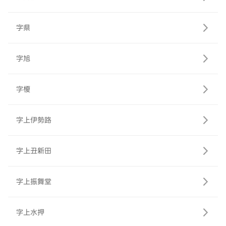
字県
字旭
字榎
字上伊勢路
字上丑新田
字上振舞堂
字上水押