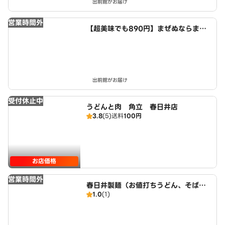
出前館がお届け
営業時間外
【超美味でも890円】まぜぬならまぜ
てみせよう まぜ麺屋 春日井店
出前館がお届け
受付休止中
うどんと肉 角立 春日井店
3.8
(5)
送料
100円
お店価格
営業時間外
春日井製麺（お値打ちうどん、そば、
1.0
(1)
きしめん、中華そば）Kasugai Udon