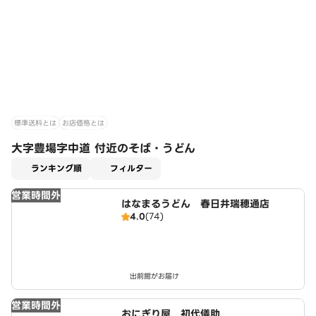
標準送料とは
お店価格とは
大字豊場字中道 付近のそば・うどん
適用なし
ランキング順
フィルター
営業時間外
はなまるうどん 春日井瑞穂通店
4.0
(74)
出前館がお届け
営業時間外
おにぎり屋 初代儀助