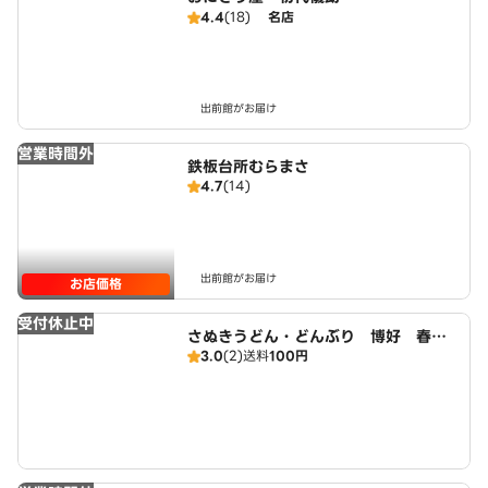
4.4
(18)
名店
出前館がお届け
営業時間外
鉄板台所むらまさ
4.7
(14)
出前館がお届け
お店価格
受付休止中
さぬきうどん・どんぶり 博好 春日
3.0
(2)
送料
100円
井店