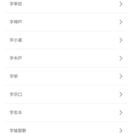
字幸田
字神戸
字小道
字木戸
字栄
字沢口
字志水
字城屋敷