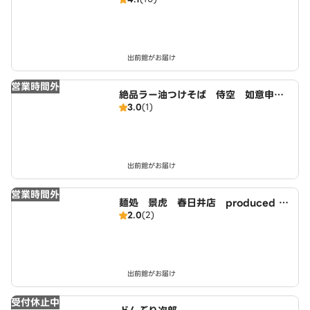
ン 麺屋 春爛漫
出前館がお届け
営業時間外
絶品ラー油つけそば 侍空 如意申町8
3.0
(1)
丁目店
出前館がお届け
営業時間外
麺処 景虎 春日井店 produced b
2.0
(2)
y 麺処 ほん田
出前館がお届け
受付休止中