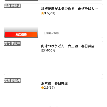
営業時間外
鉄板焼屋が本気で作る まぜそば＆ら
3.5
(20)
ーめん むらまさ
出前館がお届け
お店価格
受付休止中
肉汁つけうどん 六三四 春日井店
送料
100円
営業時間外
浜木綿 春日井店
3.9
(39)