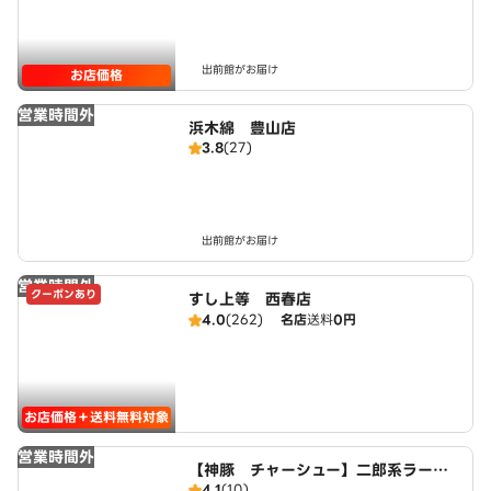
出前館がお届け
お店価格
営業時間外
浜木綿 豊山店
3.8
(27)
出前館がお届け
営業時間外
クーポンあり
すし上等 西春店
4.0
(262)
名店
送料
0円
お店価格＋送料無料対象
営業時間外
【神豚 チャーシュー】二郎系ラーメ
4.1
(10)