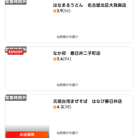
営業時間外
はなまるうどん 名古屋北区大我麻店
3.9
(56)
出前館がお届け
営業時間外
50%OFF
なか卯 春日井二子町店
3.6
(84)
出前館がお届け
営業時間外
元祖台湾まぜそば はなび春日井店
4.3
(38)
出前館がお届け
お店価格