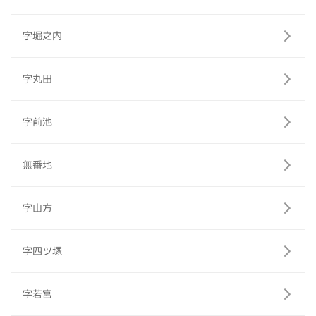
字堀之内
字丸田
字前池
無番地
字山方
字四ツ塚
字若宮