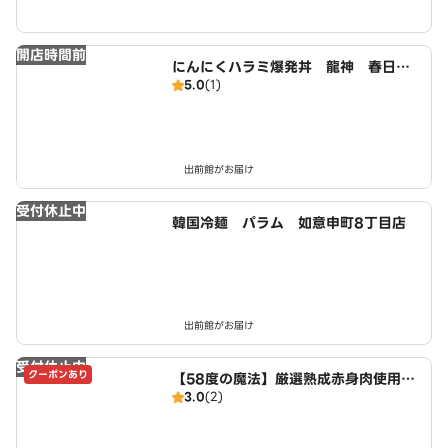
開店時間前
にんにくハラミ爆発丼 龍神 春日井
5.0
(1)
店
出前館がお届け
受付休止中
韓国冷麺 パラム 如意申町8丁目店
出前館がお届け
受付休止中
クーポンあり
【58度の魔法】厳選熟成赤身肉使用
3.0
(2)
低温調理ローストビーフ丼 エアーズ
ロック 如意申町店