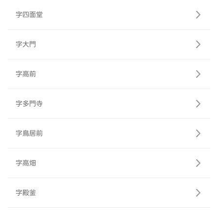
字四面堂
字大門
字高前
字多門寺
字鳥居前
字高畑
字殿釜