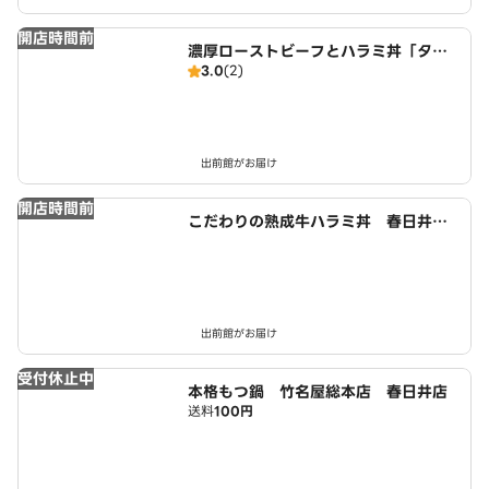
開店時間前
濃厚ローストビーフとハラミ丼「タル
3.0
(2)
ビー」 春日井稲口店
出前館がお届け
開店時間前
こだわりの熟成牛ハラミ丼 春日井如
意申店
出前館がお届け
受付休止中
本格もつ鍋 竹名屋総本店 春日井店
送料
100円