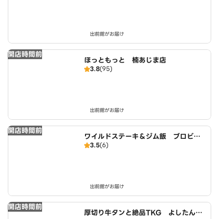
出前館がお届け
開店時間前
ほっともっと 楠あじま店
3.8
(95)
出前館がお届け
開店時間前
ワイルドステーキ＆ジム飯 ブロビ
3.5
(6)
ー 春日井稲口店
出前館がお届け
開店時間前
厚切り牛タンと絶品TKG よしたん