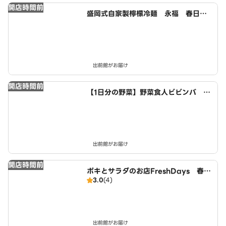
開店時間前
盛岡式自家製檸檬冷麺 永福 春日井
如意申8丁目店
出前館がお届け
開店時間前
【1日分の野菜】野菜食人ビビンバ 春
日井店
出前館がお届け
開店時間前
ポキとサラダのお店FreshDays 春日
3.0
(4)
井稲口店
出前館がお届け