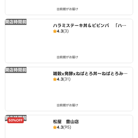
出前館がお届け
開店時間前
ハラミステーキ丼＆ビビンバ 「ハラ
4.3
(3)
ミ市場」 春日井稲口店
出前館がお届け
開店時間前
雑穀x発酵xねばとろ丼～ねばとろみの
4.3
(31)
り～ 春日井稲口店
出前館がお届け
開店時間前
50%OFF
松屋 豊山店
4.3
(95)