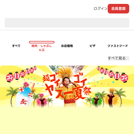
ログイン
会員登録
現在のお届け先：
すべて
焼肉・しゃぶし
お店価格
ピザ
ファストフード
ゃぶ
すべて見る
超ゴイゴイヤスー夏祭