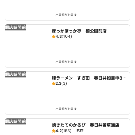
出前館がお届け
開店時間前
ほっかほっか亭 楠公園前店
4.3
(104)
出前館がお届け
開店時間前
豚ラーメン すぎ田 春日井如意申8丁
2.3
(3)
目店
出前館がお届け
開店時間前
焼きたてのかるび 春日井若草通店
4.2
(153)
名店