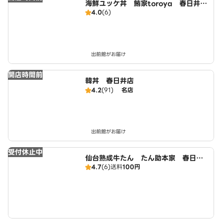
海鮮ユッケ丼 鮪家toroya 春日井稲
4.0
(6)
口店
出前館がお届け
開店時間前
韓丼 春日井店
4.2
(91)
名店
出前館がお届け
受付休止中
仙台熟成牛たん たん助本家 春日井
4.7
(6)
送料
100円
店