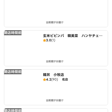
YOSHITAN 春日井稲口店
出前館がお届け
開店時間前
玄米ビビンバ 韓美菜 ハンヤチェ
3.0
(1)
春日井稲口店
出前館がお届け
開店時間前
韓丼 小牧店
4.2
(90)
名店
出前館がお届け
開店時間前