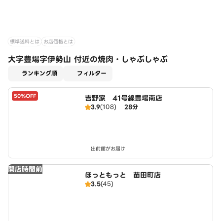
標準送料とは
お店価格とは
大字豊場字伊勢山 付近の焼肉・しゃぶしゃぶ
適用なし
ランキング順
フィルター
50%OFF
吉野家 41号線豊場南店
3.9
(108)
28分
出前館がお届け
開店時間前
ほっともっと 苗田町店
3.5
(45)