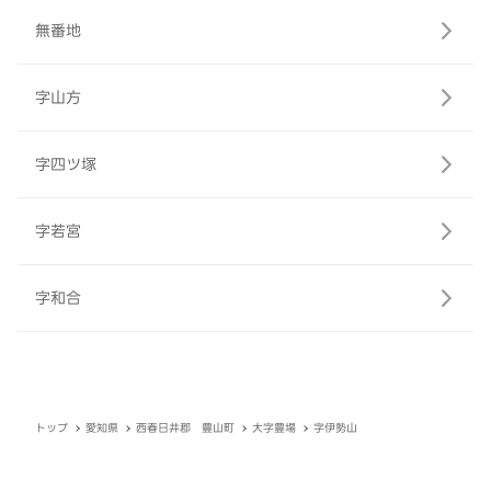
無番地
字山方
字四ツ塚
字若宮
字和合
トップ
愛知県
西春日井郡 豊山町
大字豊場
字伊勢山