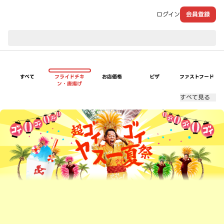
ログイン
会員登録
現在のお届け先：
すべて
フライドチキ
お店価格
ピザ
ファストフード
ン・唐揚げ
すべて見る
超ゴイゴイヤスー夏祭