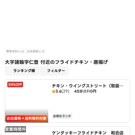
標準送料とは
お店価格とは
大字諸輪字仁登 付近のフライドチキン・唐揚げ
適用なし
ランキング順
フィルター
50%OFF
チキン・ウイングストリート（取扱：
3.6
(29)
45分
送料
0円
ピザハット三好店）
お得なランチ
お店価格＋送料無料対象
営業時間外
ケンタッキーフライドチキン 和合店