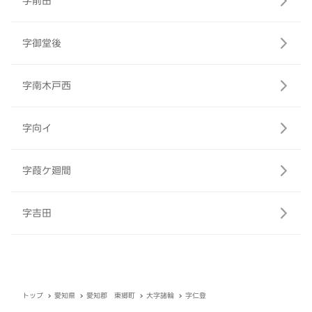
字前田
字御堂後
字南木戸西
字向イ
字葭ケ廻間
字吉田
トップ
愛知県
愛知郡 東郷町
大字諸輪
字仁登