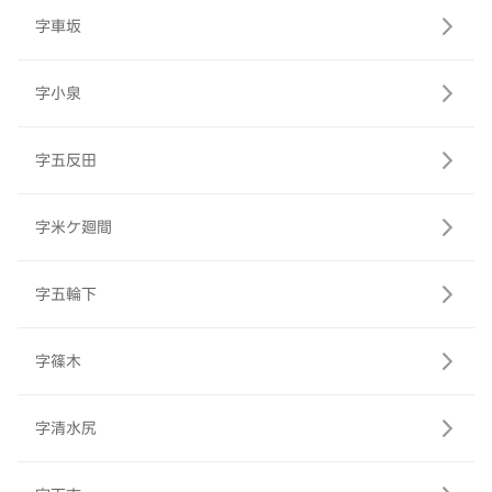
字車坂
字小泉
字五反田
字米ケ廻間
字五輪下
字篠木
字清水尻