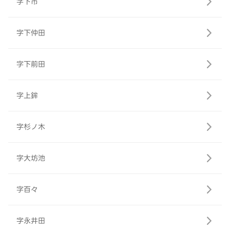
字下市
字下仲田
字下前田
字上鉾
字杉ノ木
字大坊池
字百々
字永井田