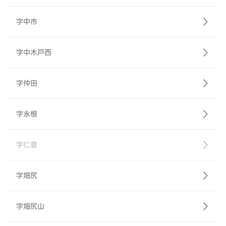
字中市
字中木戸西
字仲田
字永根
字仁登
字畑尻
字畑尻山