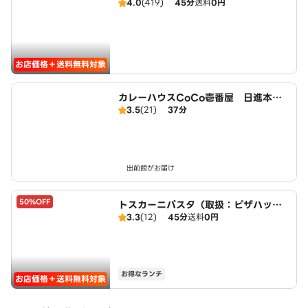
4.0
(419)
45分
送料
0円
お店価格＋送料無料対象
カレーハウスCoCo壱番屋 日進本郷
3.5
(21)
37分
町店（SD）
出前館がお届け
50%OFF
トスカーニパスタ（取扱：ピザハット
3.3
(12)
45分
送料
0円
三好店）
お得なランチ
お店価格＋送料無料対象