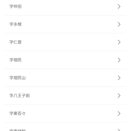
字仲田
字永根
字仁登
字畑尻
字畑尻山
字八王子前
字東百々