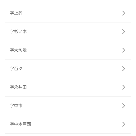
字上鉾
字杉ノ木
字大坊池
字百々
字永井田
字中市
字中木戸西