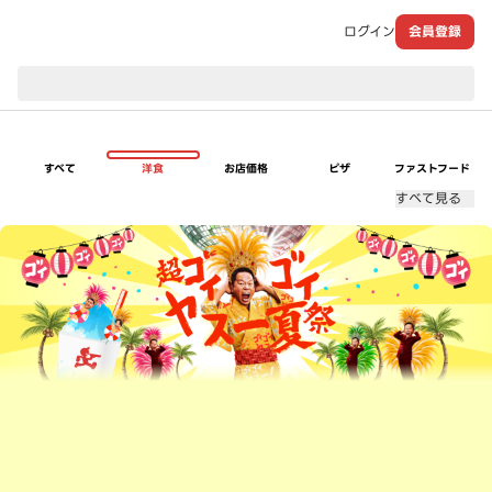
ログイン
会員登録
現在のお届け先：
すべて
洋食
お店価格
ピザ
ファストフード
すべて見る
超ゴイゴイヤスー夏祭