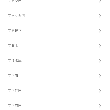
字五反田
字米ケ廻間
字五輪下
字篠木
字清水尻
字下市
字下仲田
字下前田