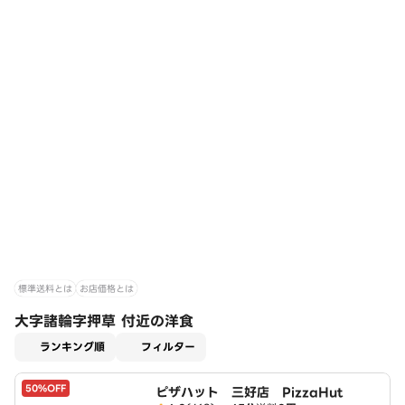
標準送料とは
お店価格とは
大字諸輪字押草 付近の洋食
適用なし
ランキング順
フィルター
50%OFF
ピザハット 三好店 PizzaHut