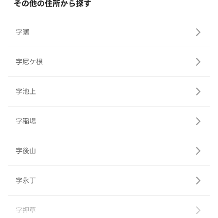
その他の住所から探す
字曙
字尼ケ根
字池上
字稲場
字後山
字永丁
字押草