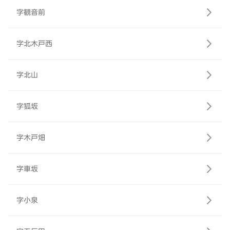
字観音前
字北木戸西
字北山
字狐坂
字木戸畑
字車坂
字小泉