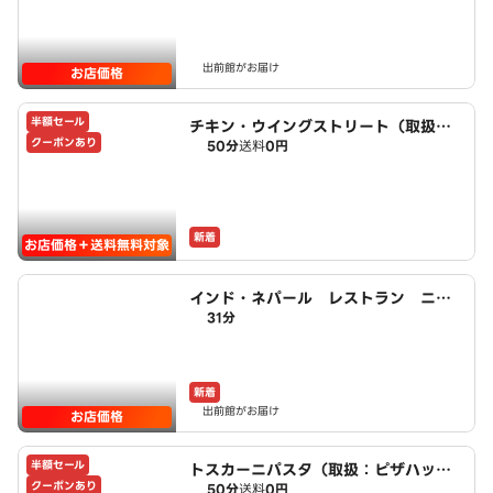
出前館がお届け
お店価格
半額セール
チキン・ウイングストリート（取扱：
クーポンあり
50分
送料
0円
ピザハット長久手店）
新着
お店価格＋送料無料対象
インド・ネパール レストラン ニュ
31分
ーバラヒ
新着
出前館がお届け
お店価格
半額セール
トスカーニパスタ（取扱：ピザハット
クーポンあり
50分
送料
0円
長久手店）