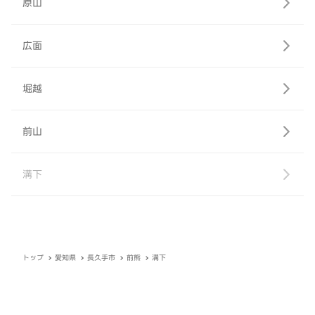
原山
広面
堀越
前山
溝下
トップ
愛知県
長久手市
前熊
溝下