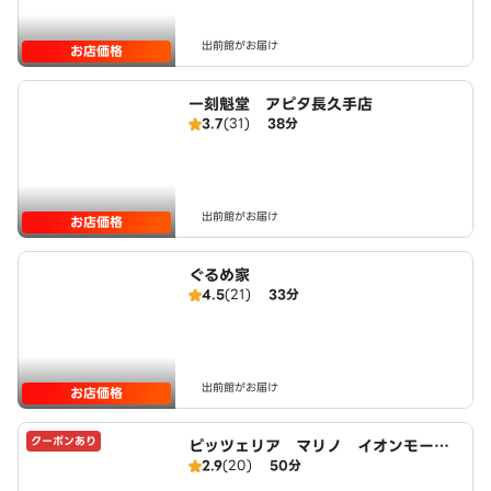
出前館がお届け
お店価格
一刻魁堂 アピタ長久手店
3.7
(31)
38分
出前館がお届け
お店価格
ぐるめ家
4.5
(21)
33分
出前館がお届け
お店価格
クーポンあり
ピッツェリア マリノ イオンモール
2.9
(20)
50分
長久手店