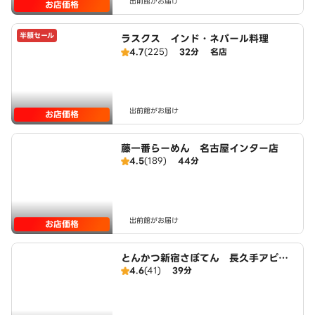
出前館がお届け
お店価格
半額セール
ラスクス インド・ネパール料理
4.7
(225)
32分
名店
出前館がお届け
お店価格
藤一番らーめん 名古屋インター店
4.5
(189)
44分
出前館がお届け
お店価格
とんかつ新宿さぼてん 長久手アピタ
4.6
(41)
39分
店