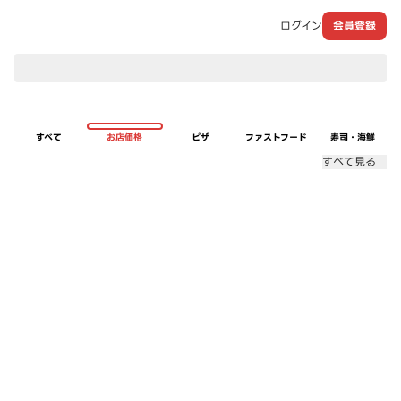
ログイン
会員登録
現在のお届け先：
すべて
お店価格
ピザ
ファストフード
寿司・海鮮
すべて見る