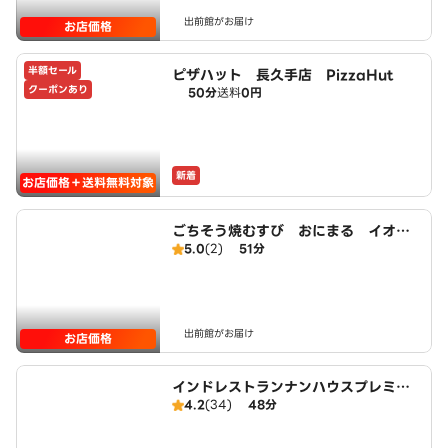
出前館がお届け
お店価格
半額セール
ピザハット 長久手店 PizzaHut
クーポンあり
50分
送料
0円
新着
お店価格＋送料無料対象
ごちそう焼むすび おにまる イオン
5.0
(2)
51分
モール長久手店
出前館がお届け
お店価格
インドレストランナンハウスプレミア
4.2
(34)
48分
ム