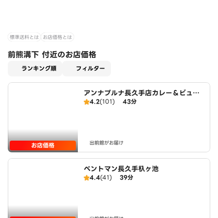
標準送料とは
お店価格とは
前熊溝下 付近のお店価格
適用なし
ランキング順
フィルター
アンナプルナ長久手店カレー＆ビュッ
4.2
(101)
43分
フェ
出前館がお届け
お店価格
ベントマン長久手杁ヶ池
4.4
(41)
39分