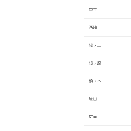
中井
西脇
根ノ上
根ノ原
橋ノ本
原山
広面