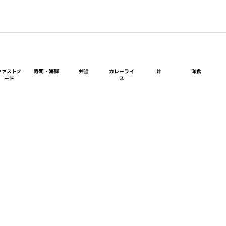
ファストフ
寿司・海鮮
弁当
カレーライ
丼
洋食
ード
ス