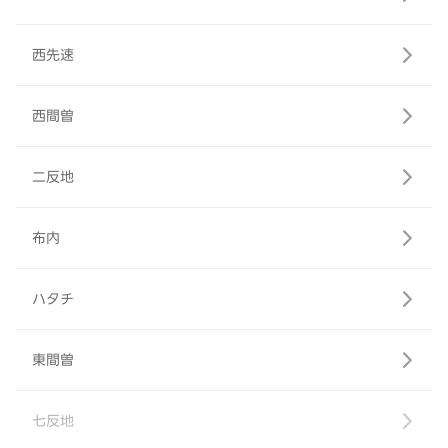
西先速
西間曽
二反地
布内
ハタチ
東間曽
七反地