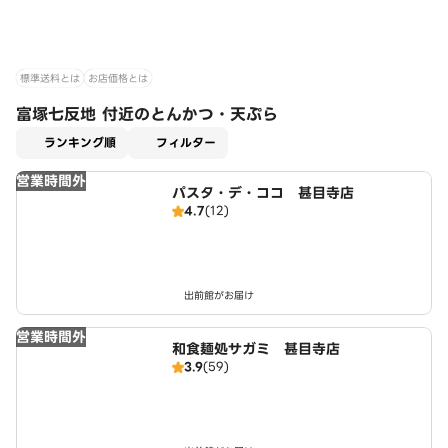
標準送料とは
お店価格とは
富塚七反地 付近のとんかつ・天ぷら
適用なし
ランキング順
フィルター
営業時間外
パスタ・デ・ココ 甚目寺店
4.7
(12)
出前館がお届け
営業時間外
和食麺処サガミ 甚目寺店
3.9
(59)