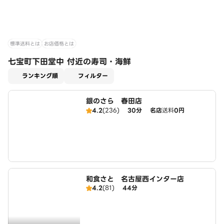
標準送料とは
お店価格とは
七宝町下田堂中 付近の寿司・海鮮
適用なし
ランキング順
フィルター
銀のさら 春田店
4.2
(236)
30分
名店
送料
0円
和食さと 名古屋西インター店
4.2
(81)
44分