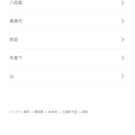
八反割
東長代
前並
矢倉下
山
トップ
寿司
愛知県
あま市
七宝町下田
堂中