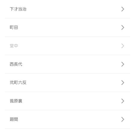
下才当治
町田
堂中
西長代
弐町六反
莪原裏
廻間