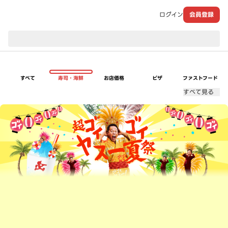
ログイン
会員登録
現在のお届け先：
すべて
寿司・海鮮
お店価格
ピザ
ファストフード
すべて見る
超ゴイゴイヤスー夏祭