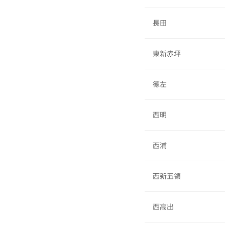
長田
東新赤坪
徳左
西明
西浦
西新五領
西高出