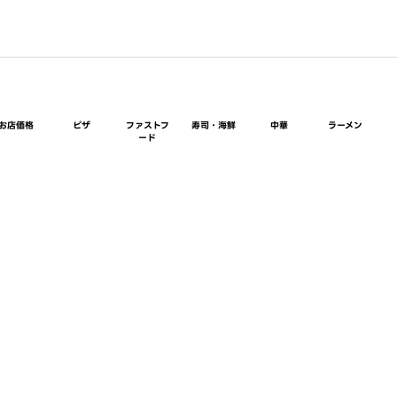
お店価格
ピザ
ファストフ
寿司・海鮮
中華
ラーメン
ード