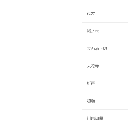
戌亥
猪ノ木
大西浦上切
大花寺
折戸
加瀬
川東加瀬