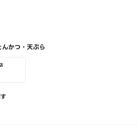
とんかつ・天ぷら
店
探す