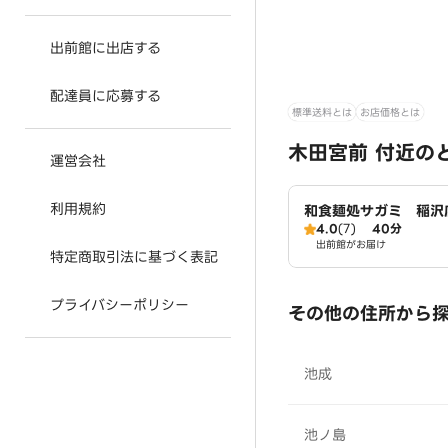
出前館に出店する
配達員に応募する
標準送料とは
お店価格とは
木田宮前 付近の
運営会社
利用規約
和食麺処サガミ 稲沢
4.0
(7)
40分
出前館がお届け
特定商取引法に基づく表記
プライバシーポリシー
その他の住所から
池成
池ノ島