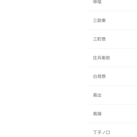
申尾
三助東
三町懸
庄兵衛前
白見懸
高出
高端
丁子ノ口