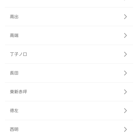
高出
高端
丁子ノ口
長田
東新赤坪
徳左
西明