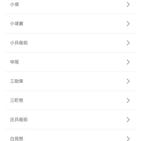
小塚
小塚裏
小兵衛前
申尾
三助東
三町懸
庄兵衛前
白見懸