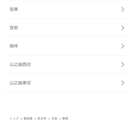
宮東
宮前
柳坪
山之越西切
山之越東切
トップ
愛知県
あま市
木田
東明