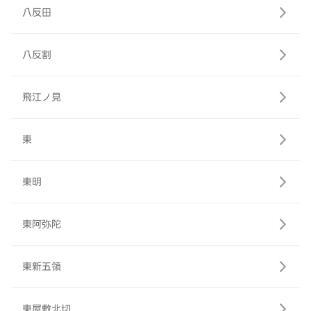
八反田
八反割
飛江ノ見
東
東明
東阿弥陀
東新五領
東屋敷北切