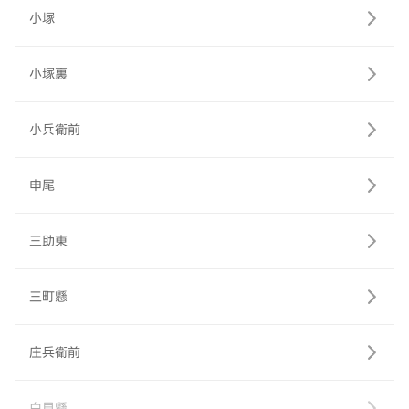
小塚
小塚裏
小兵衛前
申尾
三助東
三町懸
庄兵衛前
白見懸