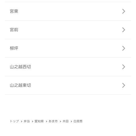
宮東
宮前
柳坪
山之越西切
山之越東切
トップ
弁当
愛知県
あま市
木田
白見懸