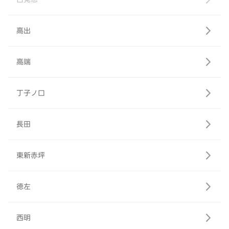
高出
高端
丁子ノ口
長田
東新赤坪
徳左
西明