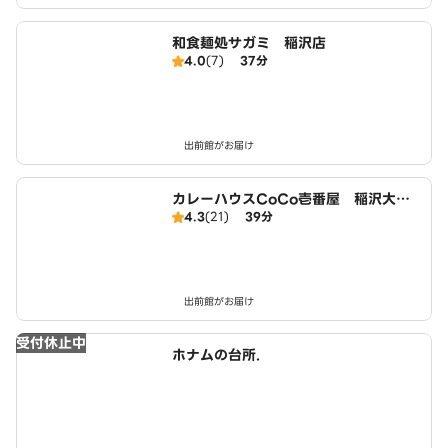
和食麺処サガミ 稲沢店
4.0
(7)
37分
出前館がお届け
カレーハウスCoCo壱番屋 稲沢大矢
4.3
(21)
39分
店（SD）
出前館がお届け
受付休止中
ホナムの台所.