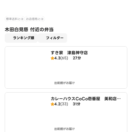
標準送料とは
お店価格とは
木田白見懸 付近の弁当
適用なし
ランキング順
フィルター
すき家 津島神守店
4.3
(65)
27分
出前館がお届け
カレーハウスCoCo壱番屋 美和店（S
4.2
(33)
31分
D）
出前館がお届け