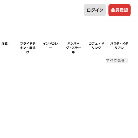
ログイン
会員登録
洋食
フライドチ
インドカレ
ハンバー
カフェ・ド
パスタ・イタ
キン・唐揚
ー
グ・ステー
リンク
リアン
げ
キ
すべて見る