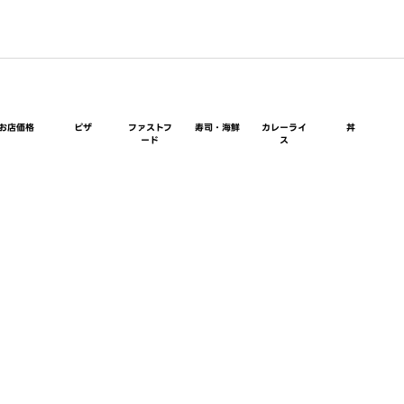
お店価格
ピザ
ファストフ
寿司・海鮮
カレーライ
丼
ード
ス