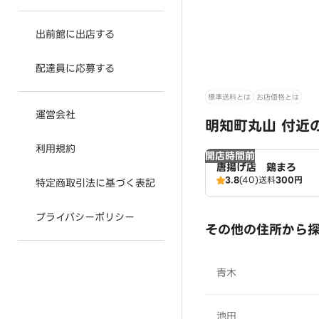
出前館に出店する
配達員に応募する
標準送料とは
お店価格とは
運営会社
明知町丸山 付近
利用規約
開店時間前
唐揚げ店 鷄まろ
3.8
(40)
送料
300円
特定商取引法に基づく表記
プライバシーポリシー
その他の住所から
青木
池田