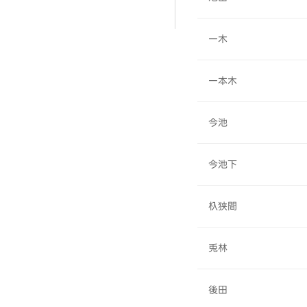
一木
一本木
今池
今池下
杁狭間
兎林
後田