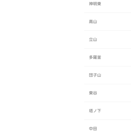
神明東
高山
立山
多羅釜
団子山
東谷
塔ノ下
中田