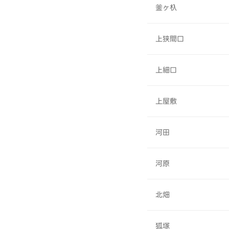
釜ヶ杁
上狭間口
上細口
上屋敷
河田
河原
北畑
狐塚