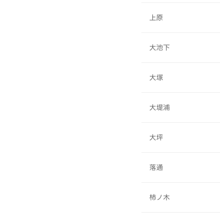
上原
大池下
大塚
大堤浦
大坪
落通
柿ノ木