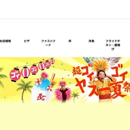
お店価格
ピザ
ファストフ
丼
洋食
フライドチ
ード
キン・唐揚
げ