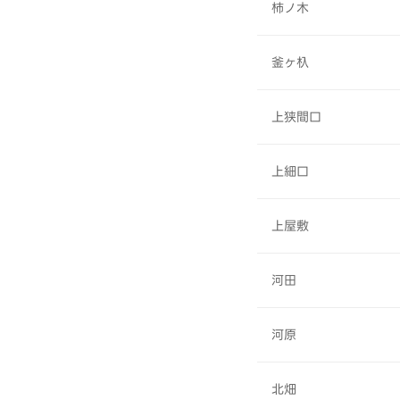
柿ノ木
釜ヶ杁
上狭間口
上細口
上屋敷
河田
河原
北畑