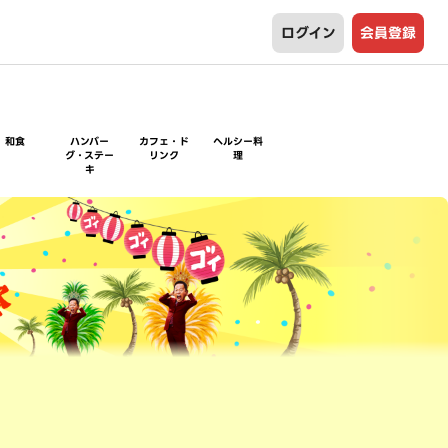
ログイン
会員登録
和食
ハンバー
カフェ・ド
ヘルシー料
グ・ステー
リンク
理
キ