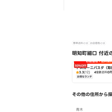
標準送料とは
お店価格とは
明知町細口 付近
お店価格＋送料無
50%OFF
トスカーニパスタ（取
3.3
(12)
45分
送料
0
ット三好店）
お得なランチ
その他の住所から
青木