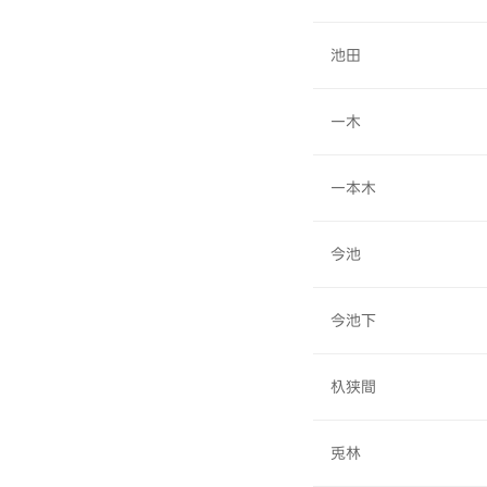
池田
一木
一本木
今池
今池下
杁狭間
兎林