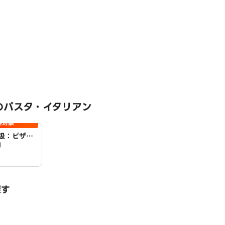
のパスタ・イタリアン
料対象
扱：ピザハ
円
探す