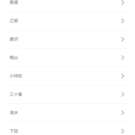
馬堤
乙部
唐沢
桐山
小持松
三ヶ峯
清水
下田